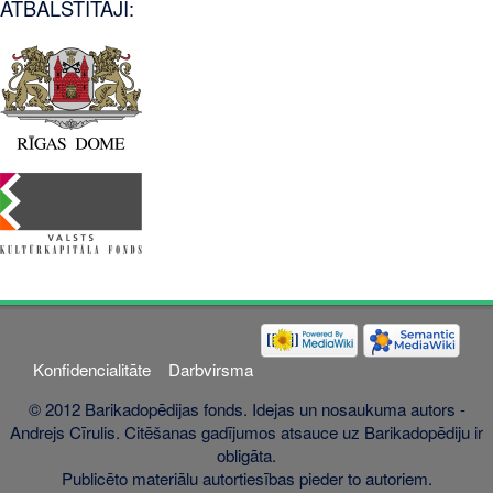
ATBALSTĪTĀJI:
Konfidencialitāte
Darbvirsma
© 2012 Barikadopēdijas fonds. Idejas un nosaukuma autors -
Andrejs Cīrulis. Citēšanas gadījumos atsauce uz Barikadopēdiju ir
obligāta.
Publicēto materiālu autortiesības pieder to autoriem.