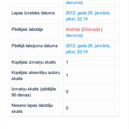
devums
)
Lapas izveides datums
2012. gada 26. janvāris,
plkst. 22.19
Pēdējais labotājs
Andrejs
(
Diskusija
|
devums
)
Pēdējā labojuma datums
2012. gada 26. janvāris,
plkst. 22.19
Kopējais izmaiņu skaits
1
Kopējais atsevišķu autoru
1
skaits
Izmaiņu skaits (pēdējās
0
90 dienas)
Neseno lapas labotāju
0
skaits