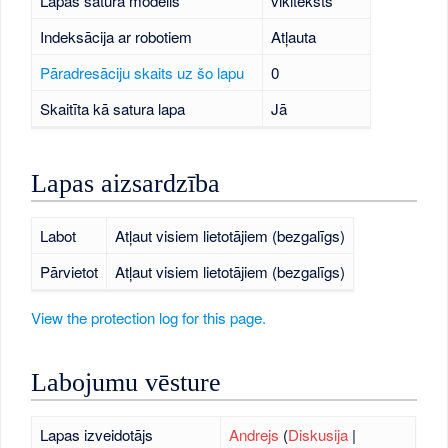
Lapas satura modelis
vikiteksts
Indeksācija ar robotiem
Atļauta
Pāradresāciju skaits uz šo lapu
0
Skaitīta kā satura lapa
Jā
Lapas aizsardzība
Labot
Atļaut visiem lietotājiem (bezgalīgs)
Pārvietot
Atļaut visiem lietotājiem (bezgalīgs)
View the protection log for this page.
Labojumu vēsture
Lapas izveidotājs
Andrejs
(
Diskusija
|