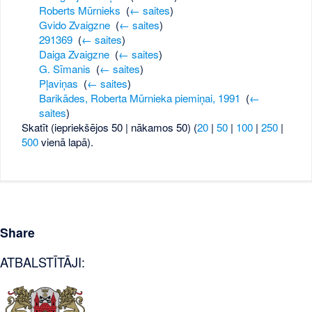
Roberts Mūrnieks
‎
(
← saites
)
Gvido Zvaigzne
‎
(
← saites
)
291369
‎
(
← saites
)
Daiga Zvaigzne
‎
(
← saites
)
G. Sīmanis
‎
(
← saites
)
Pļaviņas
‎
(
← saites
)
Barikādes, Roberta Mūrnieka piemiņai, 1991
‎
(
←
saites
)
Skatīt (iepriekšējos 50 | nākamos 50) (
20
|
50
|
100
|
250
|
500
vienā lapā).
Share
ATBALSTĪTĀJI: