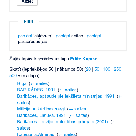
Filtri
paslēpt
iekļāvumi |
paslēpt
saites |
paslēpt
pāradresācijas
Šajās lapās ir norādes uz lapu
Edīte Kupča
:
Skatīt (iepriekšējos 50 | nākamos 50) (
20
|
50
|
100
|
250
|
500
vienā lapā).
Rīga
‎
(
← saites
)
BARIKĀDES, 1991
‎
(
← saites
)
Barikādes, apšaude pie Iekšlietu ministrijas, 1991
‎
(
←
saites
)
Milicija un kārtības sargi
‎
(
← saites
)
Barikādes, Lietuvā, 1991
‎
(
← saites
)
Barikādes. Latvijas mīlestības grāmata (2001)
‎
(
←
saites
)
Kategorija:Atmiņas
‎
(
← saites
)