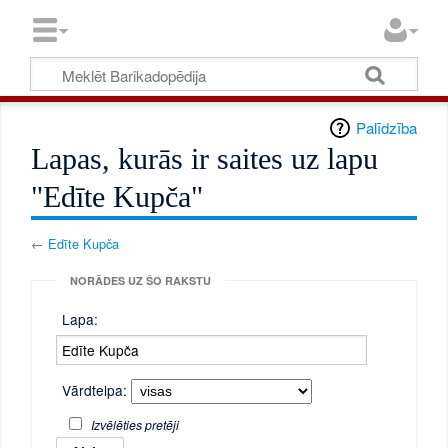
Palīdzība
Lapas, kurās ir saites uz lapu
"Edīte Kupča"
←
Edīte Kupča
NORĀDES UZ ŠO RAKSTU
Lapa:
Vārdtelpa:
Izvēlēties pretēji