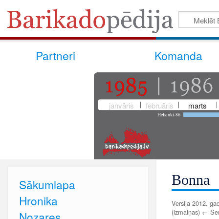
Partneri
Komanda
janvāris
februāris
marts
Helsinki-86
Bonna
Sākumlapa
Hronika
Versija 2012. gad
(izmaiņas) ← Senā
Nozares