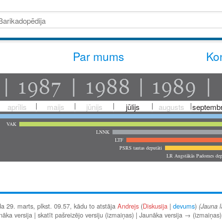
Par mums
Kon
aprīlis
maijs
jūnijs
jūlijs
augusts
septembr
VAK
LNNK
LTF
PSRS tautas deputāti
LR Augstākās Padomes dep
a 29. marts, plkst. 09.57, kādu to atstāja
Andrejs
(
Diskusija
|
devums
)
(Jauna l
ka versija | skatīt pašreizējo versiju (izmaiņas) | Jaunāka versija → (izmaiņas)