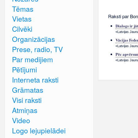
Tēmas
Raksti par Bo
Vietas
Dialogs ir jā
Cilvēki
«Latvijas Jauna
Organizācijas
Vācijas Fede
«Latvijas Jaun
Prese, radio, TV
Pēc apvērsu
Par medijiem
«Latvijas Jaun
Pētījumi
Interneta raksti
Grāmatas
Visi raksti
Atmiņas
Video
Logo lejupielādei