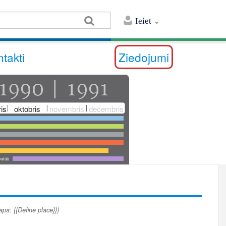
Ieiet
takti
Ziedojumi
is
oktobris
novembris
decembris
utāti
apa: {{Define place}})