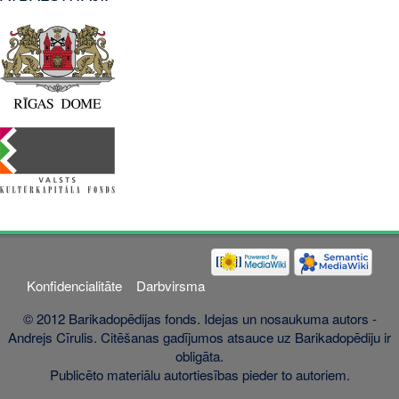
Konfidencialitāte
Darbvirsma
© 2012 Barikadopēdijas fonds. Idejas un nosaukuma autors -
Andrejs Cīrulis. Citēšanas gadījumos atsauce uz Barikadopēdiju ir
obligāta.
Publicēto materiālu autortiesības pieder to autoriem.