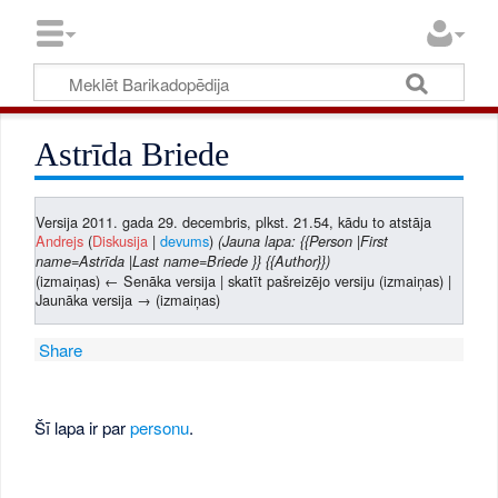
Astrīda Briede
Versija 2011. gada 29. decembris, plkst. 21.54, kādu to atstāja
Andrejs
(
Diskusija
|
devums
)
(Jauna lapa: {{Person |First
name=Astrīda |Last name=Briede }} {{Author}})
(izmaiņas) ← Senāka versija | skatīt pašreizējo versiju (izmaiņas) |
Jaunāka versija → (izmaiņas)
Share
Šī lapa ir par
personu
.