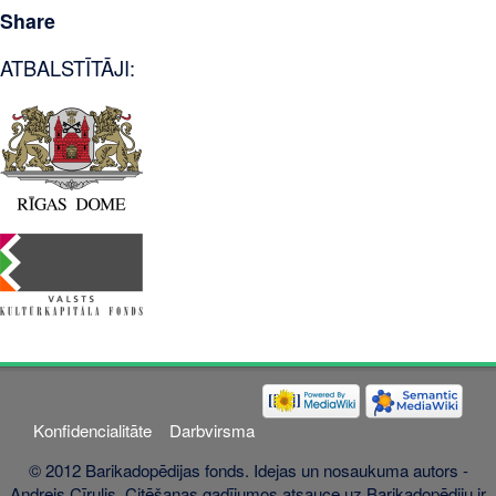
Share
ATBALSTĪTĀJI:
Konfidencialitāte
Darbvirsma
© 2012 Barikadopēdijas fonds. Idejas un nosaukuma autors -
Andrejs Cīrulis. Citēšanas gadījumos atsauce uz Barikadopēdiju ir