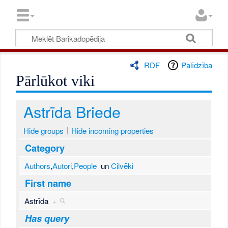
RDF
Palīdzība
Pārlūkot viki
Astrīda Briede
Hide groups
Hide incoming properties
Category
Authors
,
Autori
,
People
un
Cilvēki
First name
Astrīda
+
Has query