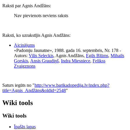
Raksti par Agnis Andžāns:
Nav pievienots neviens raksts
Raksti, ko uzrakstījis Agnis Andžāns:
Aicinājums
«Padomju Jaunatne», 1988. gada 16. septembris, Nr. 178
-
Autors:
Vilis Seleckis
,
Agnis Andžāns
,
Egils Blūms
,
Mihails
Gorskis
,
Ansis Graudiņš
,
Indra Miesniece
,
Felikss
Zvaigznons
Saturs iegūts no "
http://www.barikadopedija.lv/index.php?
title=Agnis_Andžāns&oldid=2548
"
Wiki tools
Wiki tools
Īpašās lapas