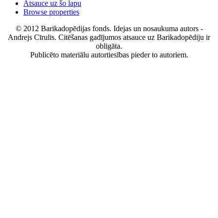
Atsauce uz šo lapu
Browse properties
© 2012 Barikadopēdijas fonds. Idejas un nosaukuma autors -
Andrejs Cīrulis. Citēšanas gadījumos atsauce uz Barikadopēdiju ir
obligāta.
Publicēto materiālu autortiesības pieder to autoriem.