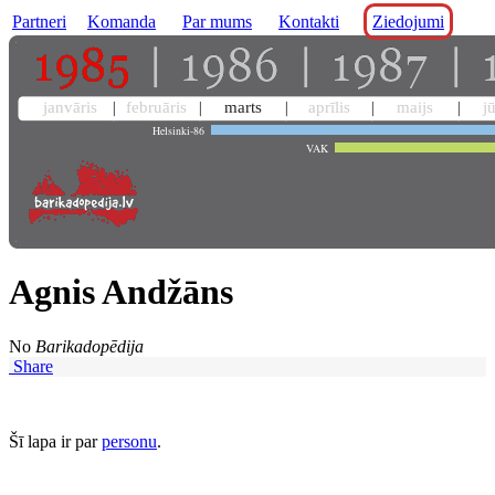
Partneri
Komanda
Par mums
Kontakti
Ziedojumi
janvāris
februāris
marts
aprīlis
maijs
j
Helsinki-86
VAK
Agnis Andžāns
No
Barikadopēdija
Share
Šī lapa ir par
personu
.