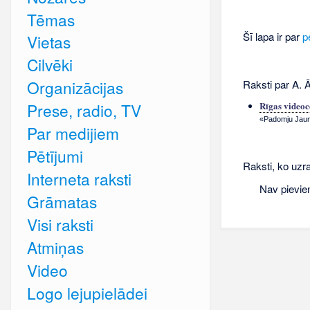
Tēmas
Šī lapa ir par
p
Vietas
Cilvēki
Organizācijas
Raksti par A. Ā
Prese, radio, TV
Rīgas videoc
«Padomju Jauna
Par medijiem
Pētījumi
Raksti, ko uzra
Interneta raksti
Nav pievie
Grāmatas
Visi raksti
Atmiņas
Video
Logo lejupielādei