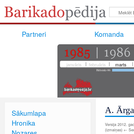
Partneri
Komanda
janvāris
februāris
marts
Helsinki-86
A. Ārga
Sākumlapa
Hronika
Versija 2012. gad
(izmaiņas) ← Senā
Nozares