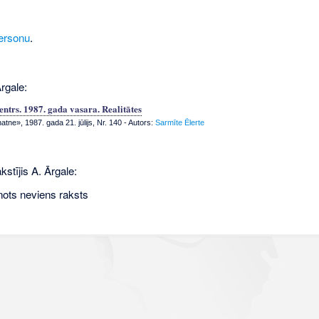
ersonu
.
rgale:
entrs. 1987. gada vasara. Realitātes
tne», 1987. gada 21. jūlijs, Nr. 140
- Autors:
Sarmīte Ēlerte
kstījis A. Ārgale:
nots neviens raksts