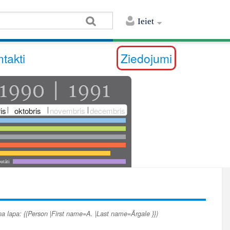
Ieiet
takti
Ziedojumi
is
oktobris
novembris
decembris
utāti
na lapa: {{Person |First name=A. |Last name=Ārgale }})