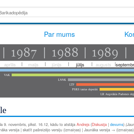
Par mums
Kon
aprīlis
maijs
jūnijs
jūlijs
augusts
septembr
VAK
LNNK
LTF
PSRS tautas deputāti
LR Augstākās Padomes dep
le
a 9. novembris, plkst. 16.12, kādu to atstāja
Andrejs
(
Diskusija
|
devums
)
(Jau
ka versija | skatīt pašreizējo versiju (izmaiņas) | Jaunāka versija → (izmaiņas)