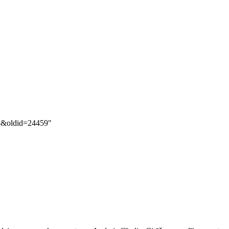
78&oldid=24459
"