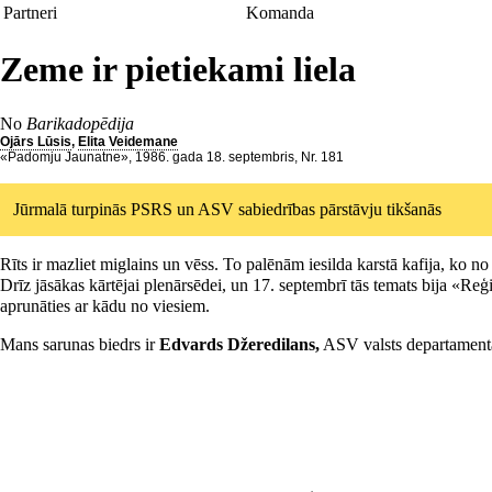
Partneri
Komanda
Zeme ir pietiekami liela
No
Barikadopēdija
Ojārs Lūsis
,
Elita Veidemane
«Padomju Jaunatne», 1986. gada 18. septembris, Nr. 181
Jūrmalā turpinās PSRS un ASV sabiedrības pārstāvju tikšanās
Rīts ir mazliet miglains un vēss. To palēnām iesilda karstā kafija, ko n
Drīz jāsākas kārtējai plenārsēdei, un 17. septembrī tās temats bija «Reģi
aprunāties ar kādu no viesiem.
Mans sarunas biedrs ir
Edvards Džeredilans,
ASV valsts departamenta 