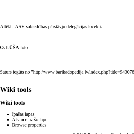
Attēlā: ASV sabiedrības pārstāvju delegācijas locekļi.
O. LŪŠA
foto
Saturs iegūts no "
http://www.barikadopedija.lv/index.php?title=9430
Wiki tools
Wiki tools
Īpašās lapas
Atsauce uz šo lapu
Browse properties