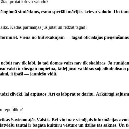
ātad protat krievu valodu?
šingtonā studēdams, esmu speciāli mācījies krievu valodu. Un tom
aiks. Kādas pārmaiņas jūs jūtat un redzat tagad?
ormulēt. Viena no būtiskākajām — tagad oficiālajās pieņemšanās j
 nebūt nav tik labi, jo tad domas vairs nav tik skaidras. Ja runāj
 valsti ir diezgan nopietna, tādēļ jūsu valdības soļi alkoholisma p
imi, it īpaši — jauniešu vidū.
udzi cilvēki, lai atpūstos. Arī es labprāt to darītu. Ārkārtīgi sajūs
u republiku?
kas Savienotajās Valstis. Bet viņi nav vienīgais informācijas avot
 latviešu tautai ir bagāta kultūru vēsture un dziļās tās saknes. Un t