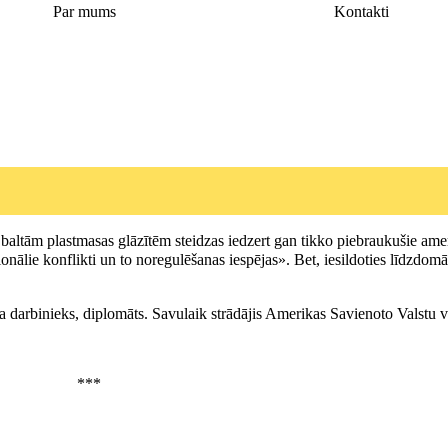
Par mums
Kontakti
o baltām plastmasas glāzītēm steidzas iedzert gan tikko piebraukušie ame
onālie konflikti un to noregulēšanas iespējas». Bet, iesildoties līdzdomā
darbinieks, diplomāts. Savulaik strādājis Amerikas Savienoto Valstu 
***