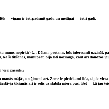
ēls — viņam ir četrpadsmit gadu un meitiņai — četri gadi.
u mums nopirki?»!… Dēlam, protams, būs interesanti uzzināt, pa
šu, ka šī tikšanās, manuprāt, bija ļoti nozīmīga, kaut arī daudzos
 visai pasaulei?
 manās mājās, un ģimenē arī. Zeme ir pietiekami liela, tāpēc viet
pārstāvja tikšanās arī ir solis uz stabila miera pusi. Bet — kā jau 