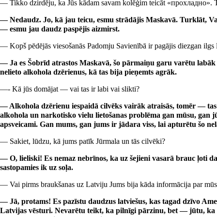
— Tikko dzirdēju, ka Jūs kādam savam kolēģim teicāt «прохладно». T
— Nedaudz. Jo, kā jau teicu, esmu strādājis Maskavā. Turklāt, Va
— esmu jau daudz paspējis aizmirst.
— Kopš pēdējās viesošanās Padomju Savienībā ir pagājis diezgan ilgs l
— Ja es Šobrīd atrastos Maskavā, šo pārmaiņu garu varētu labāk f
nelieto alkohola dzērienus, kā tas bija pieņemts agrāk.
—- Kā jūs domājat — vai tas ir labi vai slikti?
— Alkohola dzērienu iespaidā cilvēks vairāk atraisās, tomēr — tas
alkohola un narkotisko vielu lietošanas problēma gan mūsu, gan jūsu
apsveicami. Gan mums, gan jums ir jādara viss, lai apturētu šo nela
— Sakiet, lūdzu, kā jums patīk Jūrmala un tās cilvēki?
— O, lieliski! Es nemaz nebrīnos, ka uz šejieni vasarā brauc ļoti da
sastopamies ik uz soļa.
— Vai pirms braukšanas uz Latviju Jums bija kāda informācija par mūs
— Jā, protams! Es pazīstu daudzus latviešus, kas tagad dzīvo Ameri
Latvijas vēsturi. Nevarētu teikt, ka pilnīgi pārzinu, bet — jūtu, ka