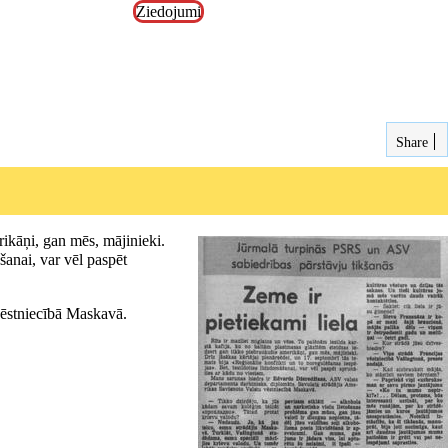
Ziedojumi
Share
rikāņi, gan mēs, mājinieki.
šanai, var vēl paspēt
vēstniecībā Maskavā.