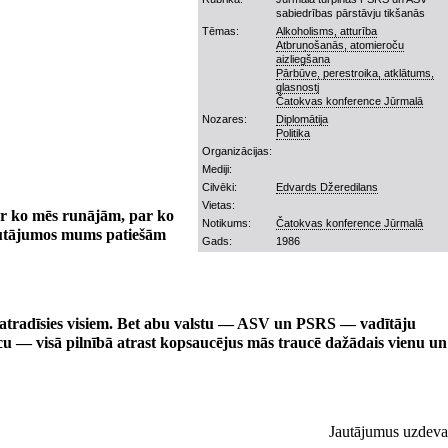
sabiedrības pārstāvju tikšanās
Tēmas:
Alkoholisms, atturība
Atbruņošanās, atomieroču
aizliegšana
Pārbūve, perestroika, atklātums,
glasnostj
Čatokvas konference Jūrmalā
Nozares:
Diplomātija
Politika
Organizācijas:
Mediji:
Cilvēki:
Edvards Džeredilans
Vietas:
r ko mēs runājām, par ko
Notikums:
Čatokvas konference Jūrmalā
 jautājumos mums patiešām
Gads:
1986
a atradīsies visiem. Bet abu valstu — ASV un PSRS — vadītāju
teicu — visā pilnībā atrast kopsaucējus mās traucē dažādais vienu un
Jautājumus uzdeva