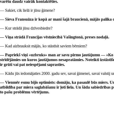
varētu daudz vairāk kontaktēties.
— Sakiet, cik lielā ir jūsu ģimene?
— Sieva Fransuāza ir kopā ar mani šajā braucienā, mājās palika d
— Kur strādā jūsu dzīvesbiedre?
— Viņa strādā Francijas vēstniecībā Vašingtonā, preses nodaļā.
— Kad aizbrauksit mājās, ko stāstīsit saviem bērniem?
— Papriekš viņi «uzbruks» man ar savu pirmo jautājumu — «Ko t
strīdējāmies un kuros jautājumos nesapratāmies. Noteikti izstāstī
ir grūti vai pat neiespējami saprasties.
— Kādu jūs iedomājaties 2000. gadu sev, savai ģimenei, savai valstij un
— Vienmēr esmu bijis optimists: domāju, ka pasaulē būs miers. Un
atbildība par miera saglabāšanu ir ļoti liela. Un šāda sabiedrības 
to pašu problēmu vērtējums.