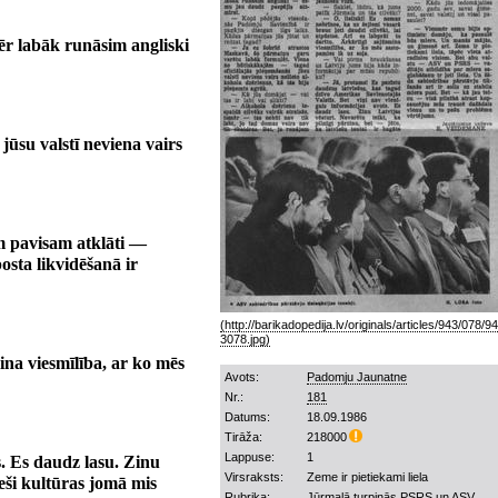
ēr labāk runāsim angliski
ūsu valstī neviena vairs
am pavisam atklāti —
osta likvidēšanā ir
mina viesmīlība, ar ko mēs
Avots:
Padomju Jaunatne
Nr.:
181
Datums:
18.09.1986
Tirāža:
218000
Lappuse:
1
s. Es daudz lasu. Zinu
Virsraksts:
Zeme ir pietiekami liela
ieši kultūras jomā mis
Rubrika:
Jūrmalā turpinās PSRS un ASV