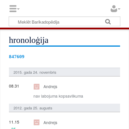
hronoloģija
847609
2015. gada 24. novembris
08.31
Andrejs
nav labojuma kopsavilkuma
2012. gada 25. augusts
11.15
Andrejs
+35