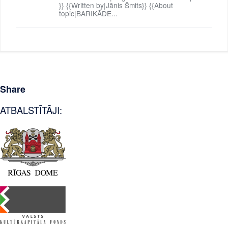
}} {{Written by|Jānis Šmits}} {{About
topic|BARIKĀDE...
Share
ATBALSTĪTĀJI: