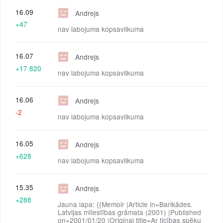
16.09
Andrejs
+47
nav labojuma kopsavilkuma
16.07
Andrejs
+17 820
nav labojuma kopsavilkuma
16.06
Andrejs
-2
nav labojuma kopsavilkuma
16.05
Andrejs
+628
nav labojuma kopsavilkuma
15.35
Andrejs
+288
Jauna lapa: {{Memoir |Article in=Barikādes.
Latvijas mīlestības grāmata (2001) |Published
on=2001/01/20 |Original title=Ar ticības spēku