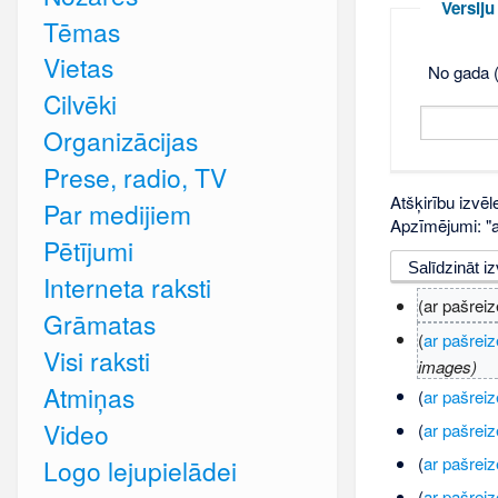
Versij
Tēmas
Vietas
No gada (
Cilvēki
Organizācijas
Prese, radio, TV
Atšķirību izvēl
Par medijiem
Apzīmējumi: "ar
Pētījumi
Interneta raksti
(ar pašreiz
Grāmatas
(
ar pašreiz
Visi raksti
images)
Atmiņas
(
ar pašreiz
Video
(
ar pašreiz
(
ar pašreiz
Logo lejupielādei
(
ar pašreiz