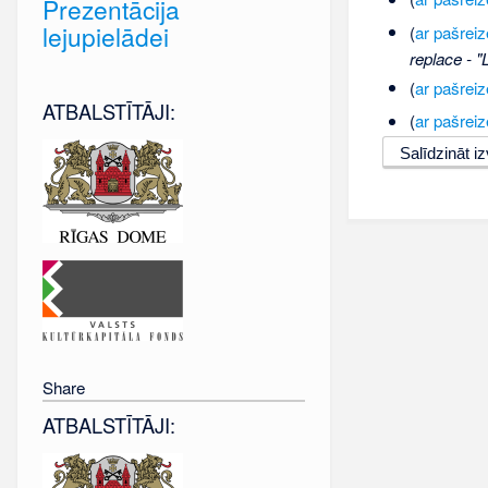
Prezentācija
lejupielādei
(
ar pašreiz
replace - "
(
ar pašreiz
ATBALSTĪTĀJI:
(
ar pašreiz
Share
ATBALSTĪTĀJI: