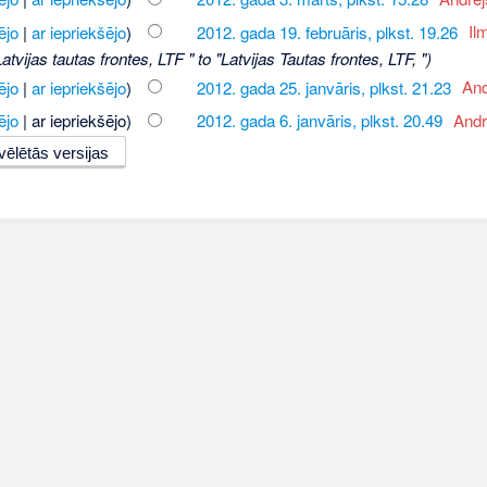
ējo
|
ar iepriekšējo
)
2012. gada 19. februāris, plkst. 19.26
‎
Il
Latvijas tautas frontes, LTF " to "Latvijas Tautas frontes, LTF, ")
ējo
|
ar iepriekšējo
)
2012. gada 25. janvāris, plkst. 21.23
‎
And
ējo
| ar iepriekšējo)
2012. gada 6. janvāris, plkst. 20.49
‎
Andr