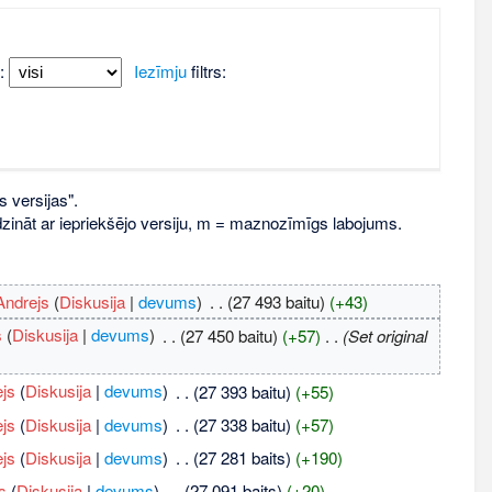
:
Iezīmju
filtrs:
s versijas".
līdzināt ar iepriekšējo versiju, m = maznozīmīgs labojums.
Andrejs
(
Diskusija
|
devums
)
‎
. .
(27 493 baitu)
(+43)
s
(
Diskusija
|
devums
)
‎
. .
(27 450 baitu)
(+57)
‎
. .
(Set original
ejs
(
Diskusija
|
devums
)
‎
. .
(27 393 baitu)
(+55)
ejs
(
Diskusija
|
devums
)
‎
. .
(27 338 baitu)
(+57)
ejs
(
Diskusija
|
devums
)
‎
. .
(27 281 baits)
(+190)
s
(
Diskusija
|
devums
)
‎
. .
(27 091 baits)
(+20)