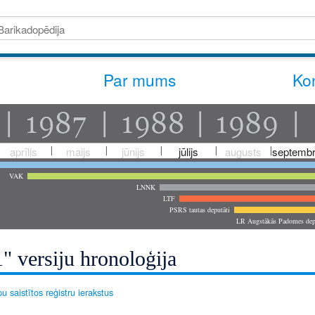
Par mums
Kon
aprīlis
maijs
jūnijs
jūlijs
augusts
septembr
VAK
LNNK
LTF
PSRS tautas deputāti
LR Augstākās Padomes dep
" versiju hronoloģija
u saistītos reģistru ierakstus