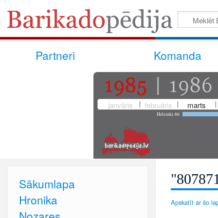
Partneri
Komanda
janvāris
februāris
marts
Helsinki-86
"807871
Sākumlapa
Hronika
Apskatīt ar šo lap
Nozares