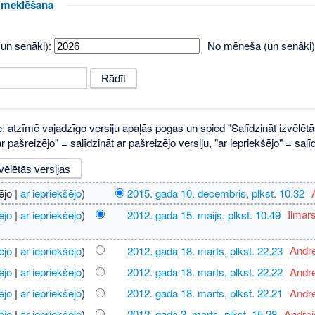
u meklēšana
un senāki):
No mēneša (un senāki)
e: atzīmē vajadzīgo versiju apaļās pogas un spied "Salīdzināt izvēlētā
 pašreizējo" = salīdzināt ar pašreizējo versiju, "ar iepriekšējo" = sa
ējo |
ar iepriekšējo
)
2015. gada 10. decembris, plkst. 10.32
‎
ējo
|
ar iepriekšējo
)
2012. gada 15. maijs, plkst. 10.49
‎
Ilmar
ējo
|
ar iepriekšējo
)
2012. gada 18. marts, plkst. 22.23
‎
Andr
ējo
|
ar iepriekšējo
)
2012. gada 18. marts, plkst. 22.22
‎
Andr
ējo
|
ar iepriekšējo
)
2012. gada 18. marts, plkst. 22.21
‎
Andr
ējo
|
ar iepriekšējo
)
2012. gada 3. marts, plkst. 15.28
‎
Andrej