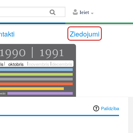
Ieiet
takti
Ziedojumi
is
oktobris
novembris
decembris
utāti
Palīdzība