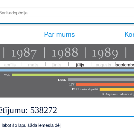
Par mums
Kon
aprīlis
maijs
jūnijs
jūlijs
augusts
septembr
VAK
LNNK
LTF
PSRS tautas deputāti
LR Augstākās Padomes dep
ētījumu: 538272
 labot šo lapu šāda iemesla dēļ: