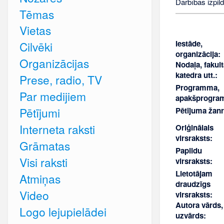
Darbības izpild
Tēmas
Vietas
Iestāde,
Cilvēki
organizācija:
Organizācijas
Nodaļa, fakult
katedra utt.:
Prese, radio, TV
Programma,
Par medijiem
apakšprogra
Pētījumi
Pētījuma žanr
Interneta raksti
Oriģinālais
virsraksts:
Grāmatas
Papildu
Visi raksti
virsraksts:
Lietotājam
Atmiņas
draudzīgs
Video
virsraksts:
Autora vārds,
Logo lejupielādei
uzvārds: