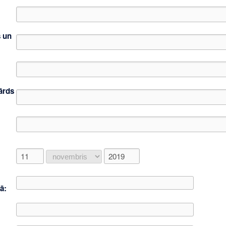
s un
ārds
ā: