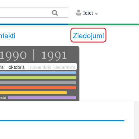
Ieiet
takti
Ziedojumi
is
oktobris
novembris
decembris
utāti