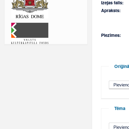
Izejas fails:
Apraksts:
Piezīmes:
Oriģinā
Tēma