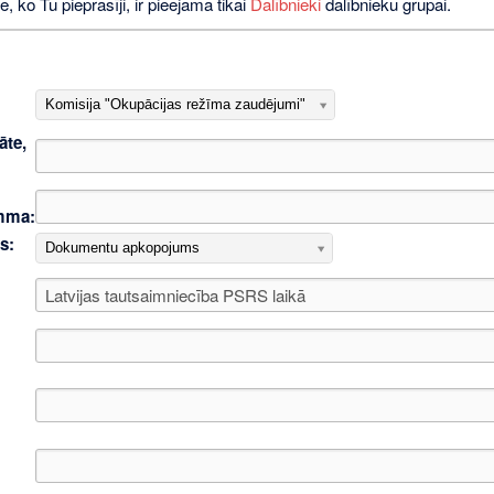
e, ko Tu pieprasīji, ir pieejama tikai
Dalībnieki
dalībnieku grupai.
Komisija "Okupācijas režīma zaudējumi"
āte,
mma:
s:
Dokumentu apkopojums