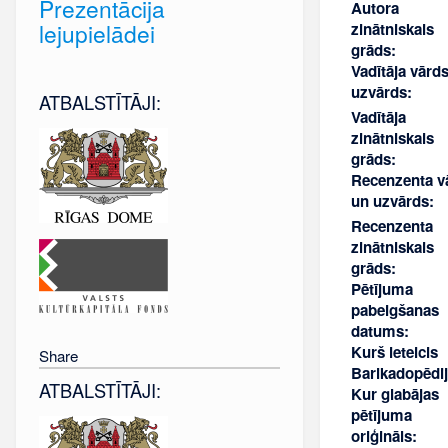
Prezentācija
Autora
lejupielādei
zinātniskais
grāds:
Vadītāja vārd
uzvārds:
ATBALSTĪTĀJI:
Vadītāja
zinātniskais
grāds:
Recenzenta v
un uzvārds:
Recenzenta
zinātniskais
grāds:
Pētījuma
pabeigšanas
datums:
Kurš ieteicis
Share
Barikadopēdij
ATBALSTĪTĀJI:
Kur glabājas
pētījuma
oriģināls: