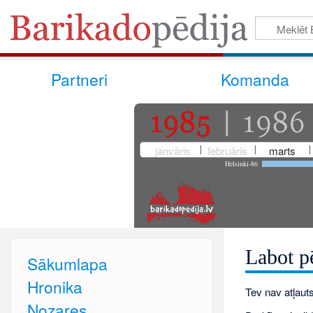
Partneri
Komanda
janvāris
februāris
marts
Helsinki-86
Labot p
Sākumlapa
Hronika
Tev nav atļauts
Nozares