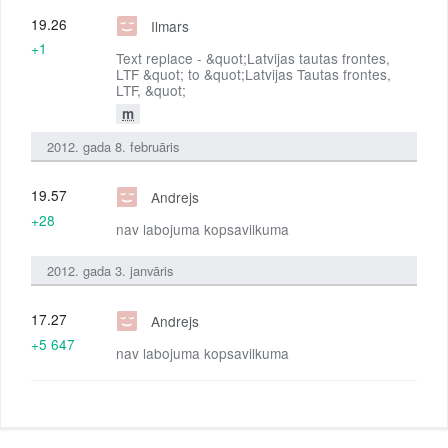
19.26
Ilmars
+1
Text replace - &quot;Latvijas tautas frontes,
LTF &quot; to &quot;Latvijas Tautas frontes,
LTF, &quot;
m
2012. gada 8. februāris
19.57
Andrejs
+28
nav labojuma kopsavilkuma
2012. gada 3. janvāris
17.27
Andrejs
+5 647
nav labojuma kopsavilkuma