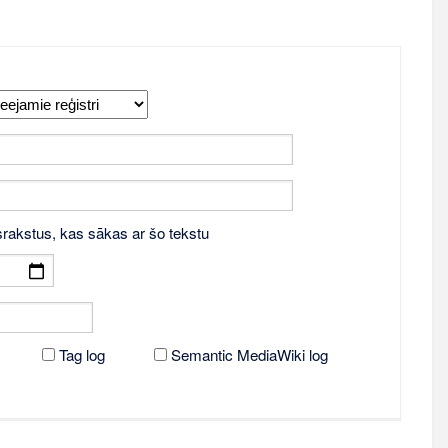
srakstus, kas sākas ar šo tekstu
Tag log
Semantic MediaWiki log