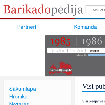
Partneri
Komanda
janvāris
februāris
marts
Helsinki-86
Visi pub
Sākumlapa
Hronika
Visi pieejamie r
Nozares