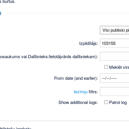
s burtus.
i
Izpildītājs:
osaukums vai Dalībnieks:lietotājvārds dalībniekam):
Meklēt vir
From date (and earlier):
Iezīmju
filtrs:
Show additional logs:
Patrol log
bilstošu ierakstu.