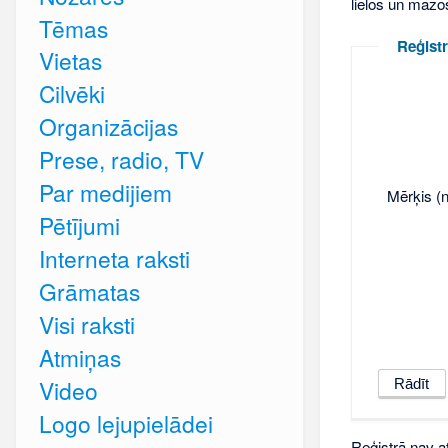
lielos un mazo
Tēmas
Reģistr
Vietas
Cilvēki
Organizācijas
Prese, radio, TV
Par medijiem
Mērķis (n
Pētījumi
Interneta raksti
Grāmatas
Visi raksti
Atmiņas
Video
Logo lejupielādei
Reģistrā nav at