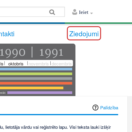
Ieiet
takti
Ziedojumi
is
oktobris
novembris
decembris
utāti
Palīdzība
, lietotāja vārdu vai reģistrēto lapu. Visi teksta lauki izšķir