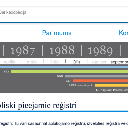
Par mums
Kon
aprīlis
maijs
jūnijs
jūlijs
augusts
septembr
VAK
LNNK
LTF
PSRS tautas deputāti
LR Augstākās Padomes dep
liski pieejamie reģistri
eģistri. Tu vari sašaurināt aplūkojamo reģistru, izvēloties reģistra veidu