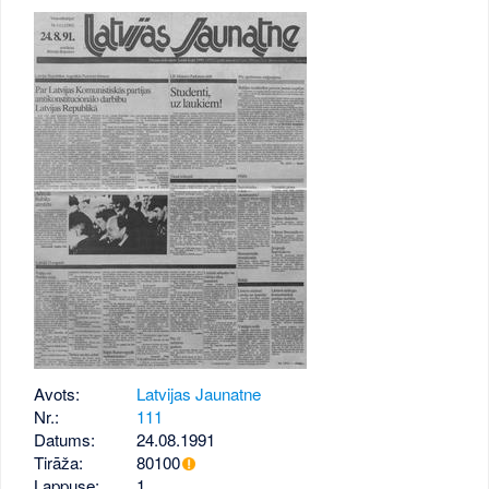
Avots:
Latvijas Jaunatne
Nr.:
111
Datums:
24.08.1991
Tirāža:
80100
Lappuse:
1