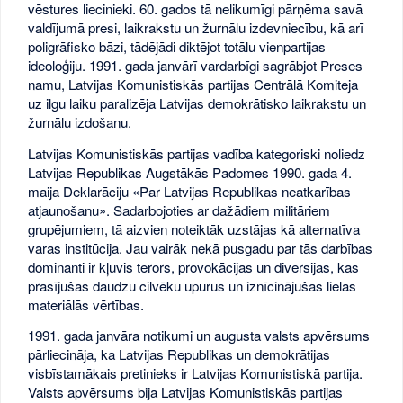
vēstures liecinieki. 60. gados tā nelikumīgi pārņēma savā
valdījumā presi, laikrakstu un žurnālu izdevniecību, kā arī
poligrāfisko bāzi, tādējādi diktējot totālu vienpartijas
ideoloģiju. 1991. gada janvārī vardarbīgi sagrābjot Preses
namu, Latvijas Komunistiskās partijas Centrālā Komiteja
uz ilgu laiku paralizēja Latvijas demokrātisko laikrakstu un
žurnālu izdošanu.
Latvijas Komunistiskās partijas vadība kategoriski noliedz
Latvijas Republikas Augstākās Padomes 1990. gada 4.
maija Deklarāciju «Par Latvijas Republikas neatkarības
atjaunošanu». Sadarbojoties ar dažādiem militāriem
grupējumiem, tā aizvien noteiktāk uzstājas kā alternatīva
varas institūcija. Jau vairāk nekā pusgadu par tās darbības
dominanti ir kļuvis terors, provokācijas un diversijas, kas
prasījušas daudzu cilvēku upurus un iznīcinājušas lielas
materiālās vērtības.
1991. gada janvāra notikumi un augusta valsts apvērsums
pārliecināja, ka Latvijas Republikas un demokrātijas
visbīstamākais pretinieks ir Latvijas Komunistiskā partija.
Valsts apvērsums bija Latvijas Komunistiskās partijas