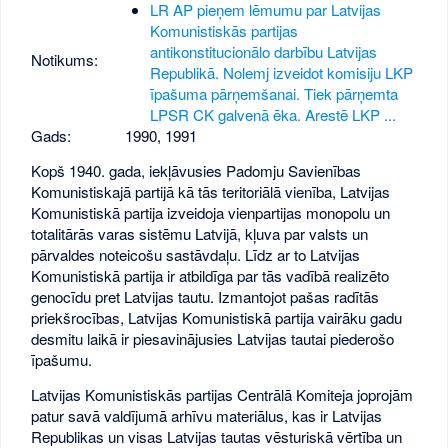
LR AP pieņem lēmumu par Latvijas
Komunistiskās partijas
antikonstitucionālo darbību Latvijas
Notikums:
Republikā. Nolemj izveidot komisiju LKP
īpašuma pārņemšanai. Tiek pārņemta
LPSR CK galvenā ēka. Arestē LKP ...
Gads:
1990
,
1991
Kopš 1940. gada, iekļāvusies Padomju Savienības
Komunistiskajā partijā kā tās teritoriālā vienība, Latvijas
Komunistiskā partija izveidoja vienpartijas monopolu un
totalitārās varas sistēmu Latvijā, kļuva par valsts un
pārvaldes noteicošu sastāvdaļu. Līdz ar to Latvijas
Komunistiskā partija ir atbildīga par tās vadībā realizēto
genocīdu pret Latvijas tautu. Izmantojot pašas radītās
priekšrocības, Latvijas Komunistiskā partija vairāku gadu
desmitu laikā ir piesavinājusies Latvijas tautai piederošo
īpašumu.
Latvijas Komunistiskās partijas Centrālā Komiteja joprojām
patur savā valdījumā arhīvu materiālus, kas ir Latvijas
Republikas un visas Latvijas tautas vēsturiskā vērtība un