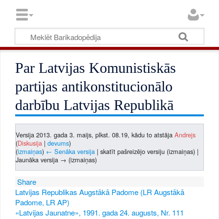
Par Latvijas Komunistiskās
partijas antikonstitucionālo
darbību Latvijas Republikā
Versija 2013. gada 3. maijs, plkst. 08.19, kādu to atstāja
Andrejs
(
Diskusija
|
devums
)
(
izmaiņas
)
← Senāka versija
| skatīt pašreizējo versiju (izmaiņas) |
Jaunāka versija → (izmaiņas)
Share
Latvijas Republikas Augstākā Padome (LR Augstākā
Padome, LR AP)
«Latvijas Jaunatne», 1991. gada 24. augusts, Nr. 111