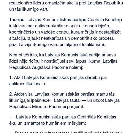
reakcionāro līderu organizēta akcija pret Latvijas Republiku
un tās likumīgo varu.
Tādējādi Latvijas Komunistiskās partijas Centrālā Komiteja
ir kļuvusi par antidemokrātisko spēku konsolidējošo,
koordinējošo un vadošo centru, kura mērķis ir destabilizēt
situāciju, izjaukt neatkarības un demokrātisko procesu,
gāzt Latvijā likumīgo varu un atjaunot totalitārismu.
Ņemot vērā to, ka Latvijas Komunistiskā partija ar savu
līdzšinējo rīcību ir nostādījusi sevi ārpus likuma, Latvijas
Republikas Augstākā Padome nolemj:
1. Atzīt Latvijas Komunistiskās partijas darbību par
antikonstitucionālu.
2. Atdot visu Latvijas Komunistiskās partijas mantu tās
likumīgajai īpašniecei Latvijas tautai — un uzdot Latvijas
Republikas Ministru Padomei pārņemt:
— Latvijas Komunistiskās partijas Centrālās Komitejas
ēku un izmantot to humāniem mērķiem;
— Preses namu un izmantot to Latvijā iznākošo laikrakstu