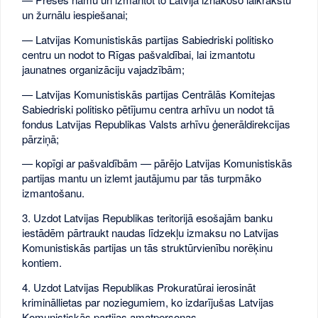
un žurnālu iespiešanai;
— Latvijas Komunistiskās partijas Sabiedriski politisko
centru un nodot to Rīgas pašvaldībai, lai izmantotu
jaunatnes organizāciju vajadzībām;
— Latvijas Komunistiskās partijas Centrālās Komitejas
Sabiedriski politisko pētījumu centra arhīvu un nodot tā
fondus Latvijas Republikas Valsts arhīvu ģenerāldirekcijas
pārziņā;
— kopīgi ar pašvaldībām — pārējo Latvijas Komunistiskās
partijas mantu un izlemt jautājumu par tās turpmāko
izmantošanu.
3. Uzdot Latvijas Republikas teritorijā esošajām banku
iestādēm pārtraukt naudas līdzekļu izmaksu no Latvijas
Komunistiskās partijas un tās struktūrvienību norēķinu
kontiem.
4. Uzdot Latvijas Republikas Prokuratūrai ierosināt
krimināllietas par noziegumiem, ko izdarījušas Latvijas
Komunistiskās partijas amatpersonas.