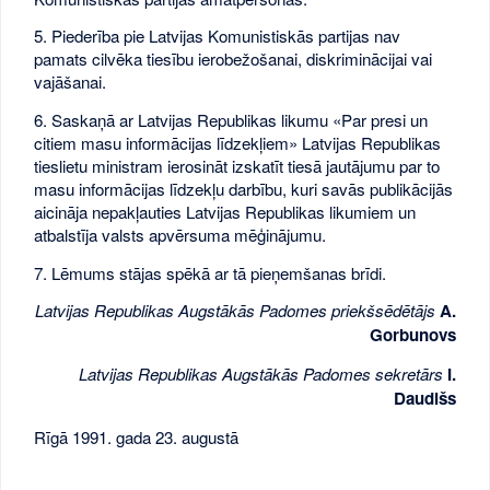
5. Piederība pie Latvijas Komunistiskās partijas nav
pamats cilvēka tiesību ierobežošanai, diskriminācijai vai
vajāšanai.
6. Saskaņā ar Latvijas Republikas likumu «Par presi un
citiem masu informācijas līdzekļiem» Latvijas Republikas
tieslietu ministram ierosināt izskatīt tiesā jautājumu par to
masu informācijas līdzekļu darbību, kuri savās publikācijās
aicināja nepakļauties Latvijas Republikas likumiem un
atbalstīja valsts apvērsuma mēģinājumu.
7. Lēmums stājas spēkā ar tā pieņemšanas brīdi.
Latvijas Republikas Augstākās Padomes priekšsēdētājs
A.
Gorbunovs
Latvijas Republikas Augstākās Padomes sekretārs
I.
Daudišs
Rīgā 1991. gada 23. augustā