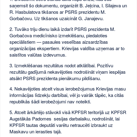
saņemsit šo dokumentu, organizēt B. Jeļcina, I. Silajeva un
R. Hasbulatova tikšanos ar PSRS prezidentu M.
Gorbačovu. Uz tikšanos uzaicināt G. Janajevu.
2. Tuvāko triju dienu laikā izdarīt PSRS prezidenta M.
Gorbačova medicīnisko izmeklēšanu, piedaloties
speciālistiem — pasaules veselības aizsardzības
organizācijas ekspertiem. Krievijas valdība uzņemas ar to
saistītos valūtas izdevumus.
3. Izmeklēšanas rezultātus nodot atklātībai. Pozitīvu
rezultātu gadījumā nekavējoties nodrošināt viņam iespējas
atsākt PSRS prezidenta pienākumu pildīšanu.
4. Nekavējoties atcelt visus ierobežojumus Krievijas masu
informācijas līdzekļu darbībai, vēl jo vairāk tāpēc, ka citās
republikās šādi ierobežojumi nav noteikti.
5. Atcelt ārkārtējo stāvokli visā KPFSR teritorijā uz KPFSR
Augstākās Padomes sesijas darbalaiku, nodrošināt, lai
KPFSR tautas deputāti varētu netraucēti izbraukt uz
Maskavu un ierasties tajā.