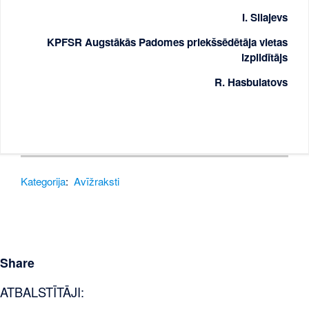
I. Silajevs
KPFSR Augstākās Padomes priekšsēdētāja vietas
izpildītājs
R. Hasbulatovs
Kategorija
:
Avīžraksti
Share
ATBALSTĪTĀJI: