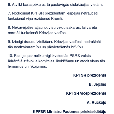
6. Atvilkt karaspēku uz tā pastāvīgās dislokācijas vietām.
7. Nodrošināt KPFSR prezidentam iespējas netraucēti
funkcionēt viņa rezidencē Kremlī.
8. Nekavējoties atjaunot visu veidu sakarus, lai varētu
normāli funkcionēt Krievijas vadība.
9. Izbeigt draudu izteikšanu Krievijas vadībai, nodrošināt
tās neaizskaramību un pārvietošanās brīvību.
10. Paziņot par nelikumīgi izveidotās PSRS valsts
ārkārtējā stāvokļa komitejas likvidēšanu un atcelt visus tās
lēmumus un rīkojumus.
KPFSR prezidents
B. Jeļcins
KPFSR viceprezidents
A. Ruckojs
KPFSR Ministru Padomes priekšsēdētājs