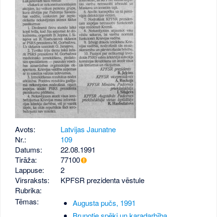
Avots:
Latvijas Jaunatne
Nr.:
109
Datums:
22.08.1991
Tirāža:
77100
Lappuse:
2
Virsraksts:
KPFSR prezidenta vēstule
Rubrika:
Tēmas:
Augusta pučs, 1991
Bruņotie spēki un karadarbība