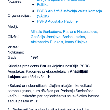
Nozares:
Politika
PSRS Ārkārtējā stāvokļa valsts komiteja
Organizācijas:
(VĀSK)
PSRS Augstākā Padome
Mediji:
Mihails Gorbačovs
,
Ruslans Hasbulatovs
,
Cilvēki:
Genādijs Janajevs
,
Boriss Jeļcins
,
Aleksandrs Ruckojs
,
Ivans Silajevs
Vietas:
Notikums:
Gads:
1991
Krievijas prezidents
Boriss Jeļcins
nosūtījis PSRS
Augstākās Padomes priekšsēdētājam
Anatolijam
Lukjanovam
šādu vēstuli:
«Sakarā ar nekonstitucionālajām akcijām, ko veikusi
personu grupa, kura dēvējas par Padomju Savienības
vadību, uzskatām par nepieciešamu nekavējoties īstenot
šādus pasākumus:
1. Divdesmit četru stundu laikā kopš brīža, kad Jūs