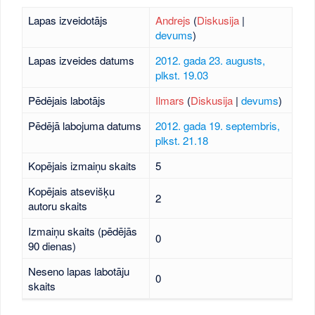
Lapas izveidotājs
Andrejs
(
Diskusija
|
devums
)
Lapas izveides datums
2012. gada 23. augusts,
plkst. 19.03
Pēdējais labotājs
Ilmars
(
Diskusija
|
devums
)
Pēdējā labojuma datums
2012. gada 19. septembris,
plkst. 21.18
Kopējais izmaiņu skaits
5
Kopējais atsevišķu
2
autoru skaits
Izmaiņu skaits (pēdējās
0
90 dienas)
Neseno lapas labotāju
0
skaits