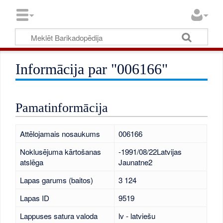
Informācija par "006166"
Pamatinformācija
Attēlojamais nosaukums
006166
Noklusējuma kārtošanas
-1991/08/22Latvijas
atslēga
Jaunatne2
Lapas garums (baitos)
3 124
Lapas ID
9519
Lappuses satura valoda
lv - latviešu