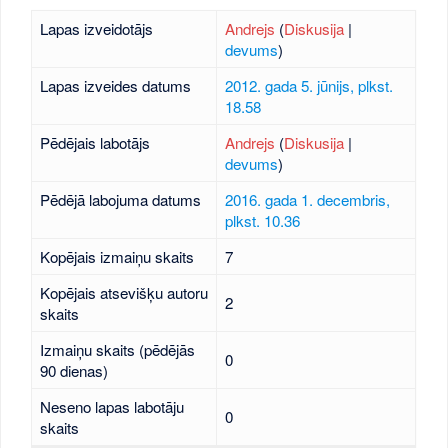
Lapas izveidotājs
Andrejs
(
Diskusija
|
devums
)
Lapas izveides datums
2012. gada 5. jūnijs, plkst.
18.58
Pēdējais labotājs
Andrejs
(
Diskusija
|
devums
)
Pēdējā labojuma datums
2016. gada 1. decembris,
plkst. 10.36
Kopējais izmaiņu skaits
7
Kopējais atsevišķu autoru
2
skaits
Izmaiņu skaits (pēdējās
0
90 dienas)
Neseno lapas labotāju
0
skaits