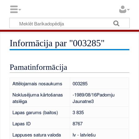
Informācija par "003285"
Pamatinformācija
Attēlojamais nosaukums
003285
Noklusējuma kārtošanas
-1989/08/16Padomju
atslēga
Jaunatne3
Lapas garums (baitos)
3 835
Lapas ID
8767
Lappuses satura valoda
lv - latviešu