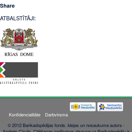
Share
ATBALSTĪTĀJI:
Konfidencialitāte
Darbvirsma
© 2012 Barikadopēdijas fonds. Idejas un nosaukuma autors -
Andrejs Cīrulis. Citēšanas gadījumos atsauce uz Barikadopēdiju ir