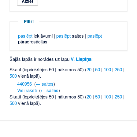
Filtri
paslēpt
iekļāvumi |
paslēpt
saites |
paslēpt
pāradresācijas
Šajās lapās ir norādes uz lapu
V. Liepiņa
:
Skatīt (iepriekšējos 50 | nākamos 50) (
20
|
50
|
100
|
250
|
500
vienā lapā).
440956
‎
(
← saites
)
Visi raksti
‎
(
← saites
)
Skatīt (iepriekšējos 50 | nākamos 50) (
20
|
50
|
100
|
250
|
500
vienā lapā).