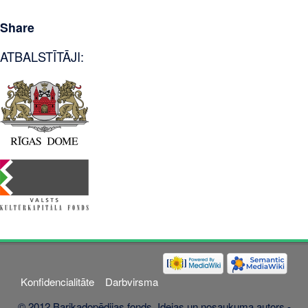
Share
ATBALSTĪTĀJI:
Konfidencialitāte
Darbvirsma
© 2012 Barikadopēdijas fonds. Idejas un nosaukuma autors -