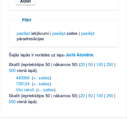
Filtri
paslēpt
iekļāvumi |
paslēpt
saites |
paslēpt
pāradresācijas
Šajās lapās ir norādes uz lapu
Juris Alunāns
:
Skatīt (iepriekšējos 50 | nākamos 50) (
20
|
50
|
100
|
250
|
500
vienā lapā).
440956
‎
(
← saites
)
738124
‎
(
← saites
)
Visi raksti
‎
(
← saites
)
Skatīt (iepriekšējos 50 | nākamos 50) (
20
|
50
|
100
|
250
|
500
vienā lapā).