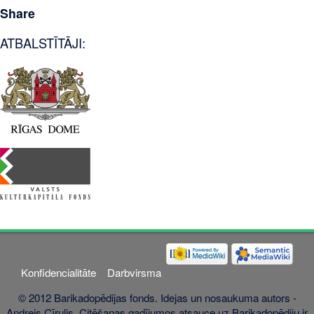
Share
ATBALSTĪTĀJI:
Konfidencialitāte
Darbvirsma
© 2012 Barikadopēdijas fonds. Idejas un nosaukuma autors -
Andrejs Cīrulis. Citēšanas gadījumos atsauce uz Barikadopēdiju ir