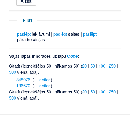
Filtri
paslēpt
iekļāvumi |
paslēpt
saites |
paslēpt
pāradresācijas
Šajās lapās ir norādes uz lapu
Code
:
Skatīt (iepriekšējos 50 | nākamos 50) (
20
|
50
|
100
|
250
|
500
vienā lapā).
848076
‎
(
← saites
)
136670
‎
(
← saites
)
Skatīt (iepriekšējos 50 | nākamos 50) (
20
|
50
|
100
|
250
|
500
vienā lapā).