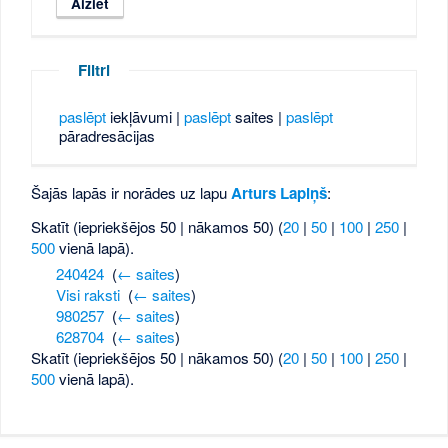
Filtri
paslēpt
iekļāvumi |
paslēpt
saites |
paslēpt
pāradresācijas
Šajās lapās ir norādes uz lapu
Arturs Lapiņš
:
Skatīt (iepriekšējos 50 | nākamos 50) (
20
|
50
|
100
|
250
|
500
vienā lapā).
240424
‎
(
← saites
)
Visi raksti
‎
(
← saites
)
980257
‎
(
← saites
)
628704
‎
(
← saites
)
Skatīt (iepriekšējos 50 | nākamos 50) (
20
|
50
|
100
|
250
|
500
vienā lapā).