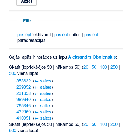
Filtri
paslēpt
iekļāvumi |
paslēpt
saites |
paslēpt
pāradresācijas
Šajās lapās ir norādes uz lapu
Aleksandrs Oboļenskis
:
Skatīt (iepriekšējos 50 | nākamos 50) (
20
|
50
|
100
|
250
|
500
vienā lapā).
353632
‎
(
← saites
)
239352
‎
(
← saites
)
231658
‎
(
← saites
)
989640
‎
(
← saites
)
765346
‎
(
← saites
)
432969
‎
(
← saites
)
410051
‎
(
← saites
)
Skatīt (iepriekšējos 50 | nākamos 50) (
20
|
50
|
100
|
250
|
500
vienā lapā).