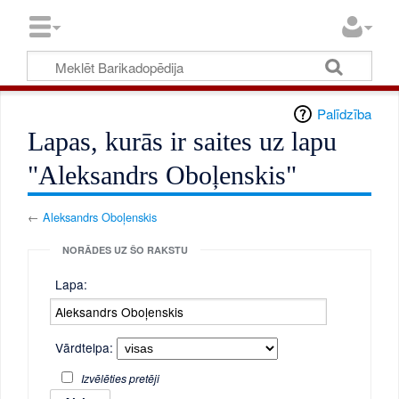
Palīdzība
Lapas, kurās ir saites uz lapu
"Aleksandrs Oboļenskis"
←
Aleksandrs Oboļenskis
NORĀDES UZ ŠO RAKSTU
Lapa:
Vārdtelpa:
Izvēlēties pretēji