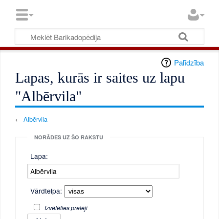
Palīdzība
Lapas, kurās ir saites uz lapu
"Albērvila"
←
Albērvila
NORĀDES UZ ŠO RAKSTU
Lapa:
Vārdtelpa:
Izvēlēties pretēji