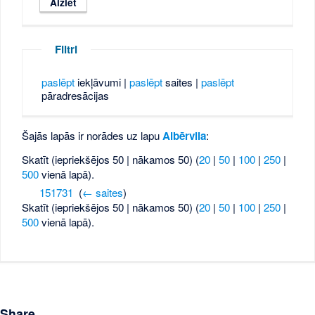
Filtri
paslēpt
iekļāvumi |
paslēpt
saites |
paslēpt
pāradresācijas
Šajās lapās ir norādes uz lapu
Albērvila
:
Skatīt (iepriekšējos 50 | nākamos 50) (
20
|
50
|
100
|
250
|
500
vienā lapā).
151731
‎
(
← saites
)
Skatīt (iepriekšējos 50 | nākamos 50) (
20
|
50
|
100
|
250
|
500
vienā lapā).
Share