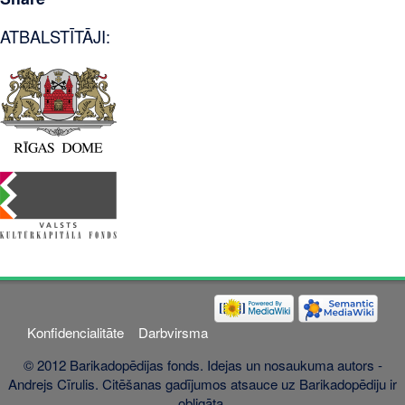
ATBALSTĪTĀJI:
Konfidencialitāte
Darbvirsma
© 2012 Barikadopēdijas fonds. Idejas un nosaukuma autors -
Andrejs Cīrulis. Citēšanas gadījumos atsauce uz Barikadopēdiju ir
obligāta.