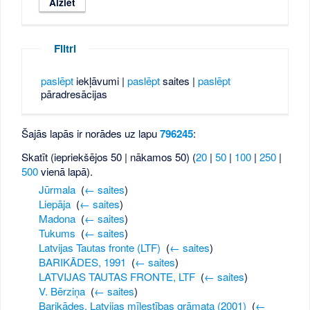
Filtri
paslēpt
iekļāvumi |
paslēpt
saites |
paslēpt
pāradresācijas
Šajās lapās ir norādes uz lapu
796245
:
Skatīt (iepriekšējos 50 | nākamos 50) (
20
|
50
|
100
|
250
|
500
vienā lapā).
Jūrmala
‎
(
← saites
)
Liepāja
‎
(
← saites
)
Madona
‎
(
← saites
)
Tukums
‎
(
← saites
)
Latvijas Tautas fronte (LTF)
‎
(
← saites
)
BARIKĀDES, 1991
‎
(
← saites
)
LATVIJAS TAUTAS FRONTE, LTF
‎
(
← saites
)
V. Bērziņa
‎
(
← saites
)
Barikādes. Latvijas mīlestības grāmata (2001)
‎
(
←