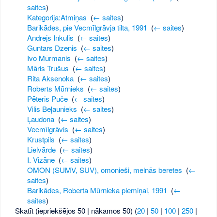
saites
)
Kategorija:Atmiņas
‎
(
← saites
)
Barikādes, pie Vecmīlgrāvja tilta, 1991
‎
(
← saites
)
Andrejs Inkulis
‎
(
← saites
)
Guntars Dzenis
‎
(
← saites
)
Ivo Mūrmanis
‎
(
← saites
)
Māris Trušus
‎
(
← saites
)
Rita Aksenoka
‎
(
← saites
)
Roberts Mūrnieks
‎
(
← saites
)
Pēteris Puče
‎
(
← saites
)
Vilis Beļaunieks
‎
(
← saites
)
Ļaudona
‎
(
← saites
)
Vecmīlgrāvis
‎
(
← saites
)
Krustpils
‎
(
← saites
)
Lielvārde
‎
(
← saites
)
I. Vizāne
‎
(
← saites
)
OMON (SUMV, SUV), omonieši, melnās beretes
‎
(
←
saites
)
Barikādes, Roberta Mūrnieka piemiņai, 1991
‎
(
←
saites
)
Skatīt (iepriekšējos 50 | nākamos 50) (
20
|
50
|
100
|
250
|