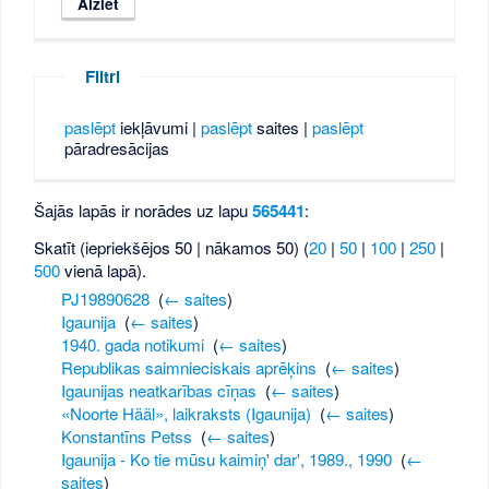
Filtri
paslēpt
iekļāvumi |
paslēpt
saites |
paslēpt
pāradresācijas
Šajās lapās ir norādes uz lapu
565441
:
Skatīt (iepriekšējos 50 | nākamos 50) (
20
|
50
|
100
|
250
|
500
vienā lapā).
PJ19890628
‎
(
← saites
)
Igaunija
‎
(
← saites
)
1940. gada notikumi
‎
(
← saites
)
Republikas saimnieciskais aprēķins
‎
(
← saites
)
Igaunijas neatkarības cīņas
‎
(
← saites
)
«Noorte Hääl», laikraksts (Igaunija)
‎
(
← saites
)
Konstantīns Petss
‎
(
← saites
)
Igaunija - Ko tie mūsu kaimiņ' dar', 1989., 1990
‎
(
←
saites
)