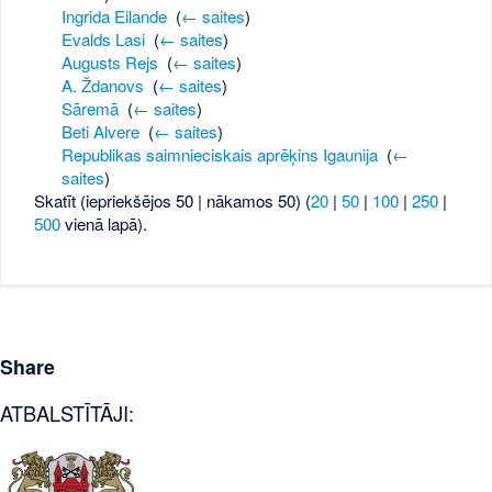
Ingrida Eilande
‎
(
← saites
)
Evalds Lasi
‎
(
← saites
)
Augusts Rejs
‎
(
← saites
)
A. Ždanovs
‎
(
← saites
)
Sāremā
‎
(
← saites
)
Beti Alvere
‎
(
← saites
)
Republikas saimnieciskais aprēķins Igaunija
‎
(
←
saites
)
Skatīt (iepriekšējos 50 | nākamos 50) (
20
|
50
|
100
|
250
|
500
vienā lapā).
Share
ATBALSTĪTĀJI: