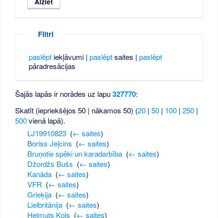
Filtri
paslēpt
iekļāvumi |
paslēpt
saites |
paslēpt
pāradresācijas
Šajās lapās ir norādes uz lapu
327770
:
Skatīt (iepriekšējos 50 | nākamos 50) (
20
|
50
|
100
|
250
|
500
vienā lapā).
LJ19910823
‎
(
← saites
)
Boriss Jeļcins
‎
(
← saites
)
Bruņotie spēki un karadarbība
‎
(
← saites
)
Džordžs Bušs
‎
(
← saites
)
Kanāda
‎
(
← saites
)
VFR
‎
(
← saites
)
Grieķija
‎
(
← saites
)
Lielbritānija
‎
(
← saites
)
Helmuts Kols
‎
(
← saites
)