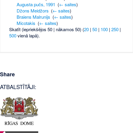
Augusta pučs, 1991
‎
(
← saites
)
Džons Meidžors
‎
(
← saites
)
Braiens Malrunijs
‎
(
← saites
)
Micotakis
‎
(
← saites
)
Skatīt (iepriekšējos 50 | nākamos 50) (
20
|
50
|
100
|
250
|
500
vienā lapā).
Share
ATBALSTĪTĀJI: