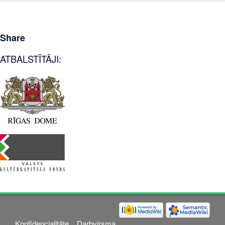
Share
ATBALSTĪTĀJI:
Konfidencialitāte
Darbvirsma