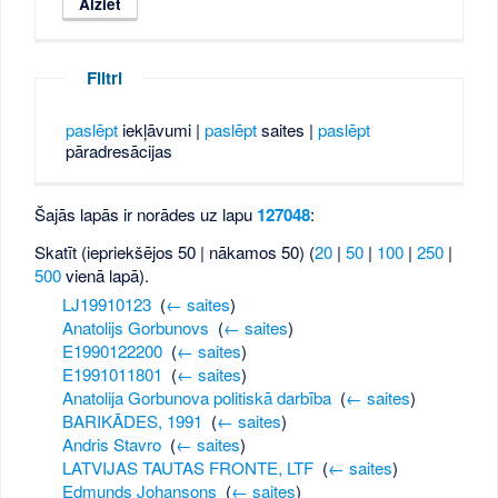
Filtri
paslēpt
iekļāvumi |
paslēpt
saites |
paslēpt
pāradresācijas
Šajās lapās ir norādes uz lapu
127048
:
Skatīt (iepriekšējos 50 | nākamos 50) (
20
|
50
|
100
|
250
|
500
vienā lapā).
LJ19910123
‎
(
← saites
)
Anatolijs Gorbunovs
‎
(
← saites
)
E1990122200
‎
(
← saites
)
E1991011801
‎
(
← saites
)
Anatolija Gorbunova politiskā darbība
‎
(
← saites
)
BARIKĀDES, 1991
‎
(
← saites
)
Andris Stavro
‎
(
← saites
)
LATVIJAS TAUTAS FRONTE, LTF
‎
(
← saites
)
Edmunds Johansons
‎
(
← saites
)