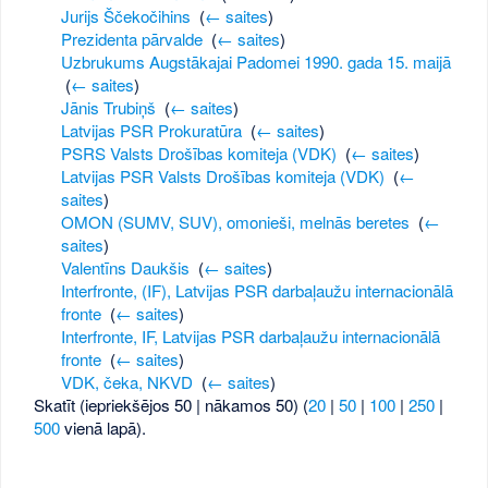
Jurijs Ščekočihins
‎
(
← saites
)
Prezidenta pārvalde
‎
(
← saites
)
Uzbrukums Augstākajai Padomei 1990. gada 15. maijā
‎
(
← saites
)
Jānis Trubiņš
‎
(
← saites
)
Latvijas PSR Prokuratūra
‎
(
← saites
)
PSRS Valsts Drošības komiteja (VDK)
‎
(
← saites
)
Latvijas PSR Valsts Drošības komiteja (VDK)
‎
(
←
saites
)
OMON (SUMV, SUV), omonieši, melnās beretes
‎
(
←
saites
)
Valentīns Daukšis
‎
(
← saites
)
Interfronte, (IF), Latvijas PSR darbaļaužu internacionālā
fronte
‎
(
← saites
)
Interfronte, IF, Latvijas PSR darbaļaužu internacionālā
fronte
‎
(
← saites
)
VDK, čeka, NKVD
‎
(
← saites
)
Skatīt (iepriekšējos 50 | nākamos 50) (
20
|
50
|
100
|
250
|
500
vienā lapā).