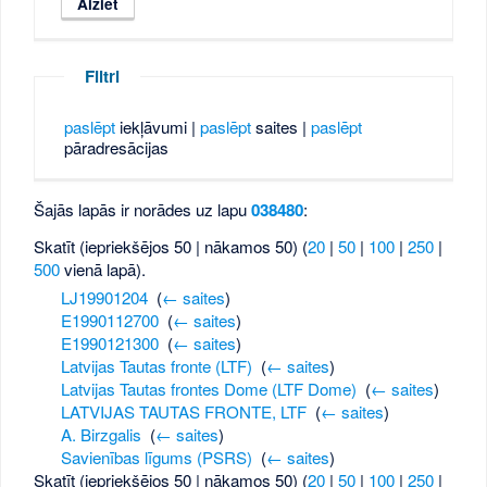
Filtri
paslēpt
iekļāvumi |
paslēpt
saites |
paslēpt
pāradresācijas
Šajās lapās ir norādes uz lapu
038480
:
Skatīt (iepriekšējos 50 | nākamos 50) (
20
|
50
|
100
|
250
|
500
vienā lapā).
LJ19901204
‎
(
← saites
)
E1990112700
‎
(
← saites
)
E1990121300
‎
(
← saites
)
Latvijas Tautas fronte (LTF)
‎
(
← saites
)
Latvijas Tautas frontes Dome (LTF Dome)
‎
(
← saites
)
LATVIJAS TAUTAS FRONTE, LTF
‎
(
← saites
)
A. Birzgalis
‎
(
← saites
)
Savienības līgums (PSRS)
‎
(
← saites
)
Skatīt (iepriekšējos 50 | nākamos 50) (
20
|
50
|
100
|
250
|