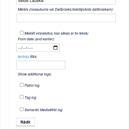
Mērķis (nosaukums vai Dalībnieks:lietotājvārds dalībniekam):
Meklēt virsrakstus, kas sākas ar šo tekstu
From date (and earlier):
Iezīmju
filtrs:
Show additional logs:
Patrol log
Tag log
Semantic MediaWiki log