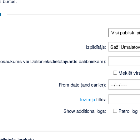
s burtus.
i
Izpildītājs:
osaukums vai Dalībnieks:lietotājvārds dalībniekam):
Meklēt vir
From date (and earlier):
Iezīmju
filtrs:
Show additional logs:
Patrol log
bilstošu ierakstu.