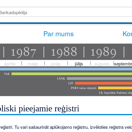
Par mums
Kon
aprīlis
maijs
jūnijs
jūlijs
augusts
septembr
VAK
LNNK
LTF
PSRS tautas deputāti
LR Augstākās Padomes dep
liski pieejamie reģistri
eģistri. Tu vari sašaurināt aplūkojamo reģistru, izvēloties reģistra veidu