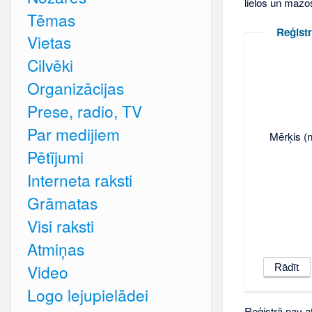
lielos un mazo
Tēmas
Reģistr
Vietas
Cilvēki
Organizācijas
Prese, radio, TV
Par medijiem
Mērķis (n
Pētījumi
Interneta raksti
Grāmatas
Visi raksti
Atmiņas
Video
Logo lejupielādei
Reģistrā nav at