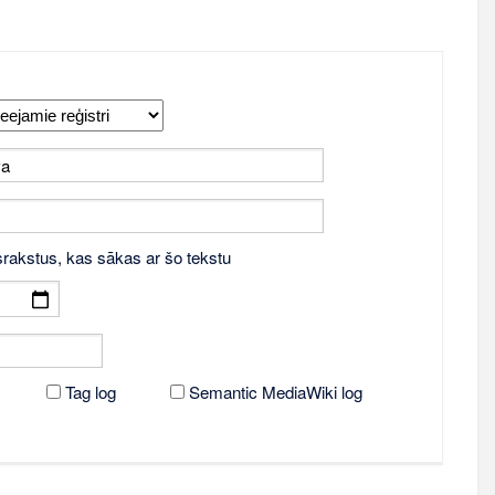
srakstus, kas sākas ar šo tekstu
Tag log
Semantic MediaWiki log