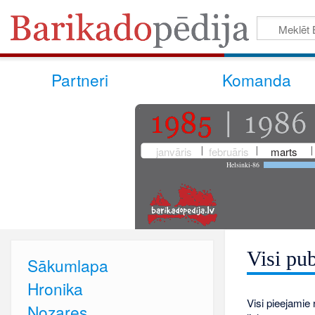
Partneri
Komanda
janvāris
februāris
marts
Helsinki-86
Visi pub
Sākumlapa
Hronika
Visi pieejamie r
Nozares