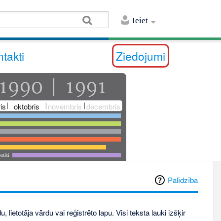
Ieiet
takti
Ziedojumi
is
oktobris
novembris
decembris
utāti
Palīdzība
, lietotāja vārdu vai reģistrēto lapu. Visi teksta lauki izšķir