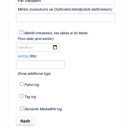
Mērķis (nosaukums vai Dalībnieks:lietotājvārds dalībniekam):
Meklēt virsrakstus, kas sākas ar šo tekstu
From date (and earlier):
Iezīmju
filtrs:
Show additional logs:
Patrol log
Tag log
Semantic MediaWiki log