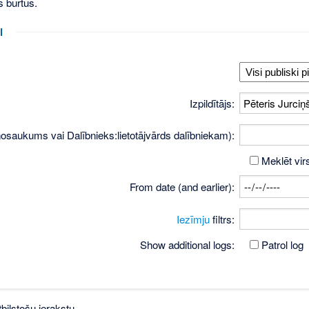
s burtus.
i
Izpildītājs:
osaukums vai Dalībnieks:lietotājvārds dalībniekam):
Meklēt vir
From date (and earlier):
Iezīmju
filtrs:
Show additional logs:
Patrol log
bilstošu ierakstu.