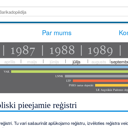
Par mums
Kon
aprīlis
maijs
jūnijs
jūlijs
augusts
septembr
VAK
LNNK
LTF
PSRS tautas deputāti
LR Augstākās Padomes dep
liski pieejamie reģistri
eģistri. Tu vari sašaurināt aplūkojamo reģistru, izvēloties reģistra veidu