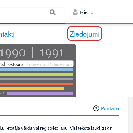
Ieiet
takti
Ziedojumi
is
oktobris
novembris
decembris
utāti
Palīdzība
, lietotāja vārdu vai reģistrēto lapu. Visi teksta lauki izšķir