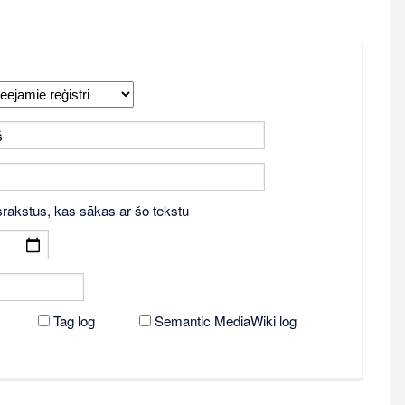
srakstus, kas sākas ar šo tekstu
Tag log
Semantic MediaWiki log