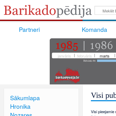
Partneri
Komanda
janvāris
februāris
marts
Helsinki-86
Visi pub
Sākumlapa
Hronika
Visi pieejamie r
Nozares