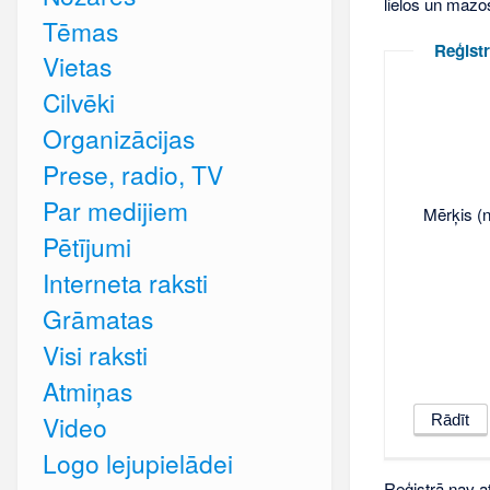
lielos un mazo
Tēmas
Reģistr
Vietas
Cilvēki
Organizācijas
Prese, radio, TV
Par medijiem
Mērķis (n
Pētījumi
Interneta raksti
Grāmatas
Visi raksti
Atmiņas
Video
Logo lejupielādei
Reģistrā nav at