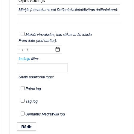
Mērķis (nosaukums vai Dalībnieks:lietotājvārds dalībniekam):
Meklēt virsrakstus, kas sākas ar šo tekstu
From date (and earlier):
Iezīmju
filtrs:
Show additional logs:
Patrol log
Tag log
Semantic MediaWiki log