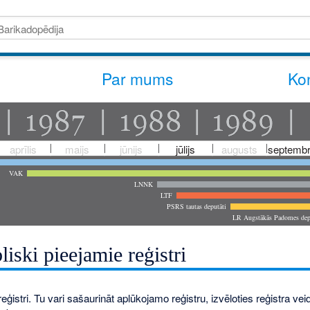
Par mums
Kon
aprīlis
maijs
jūnijs
jūlijs
augusts
septembr
VAK
LNNK
LTF
PSRS tautas deputāti
LR Augstākās Padomes dep
liski pieejamie reģistri
eģistri. Tu vari sašaurināt aplūkojamo reģistru, izvēloties reģistra veidu