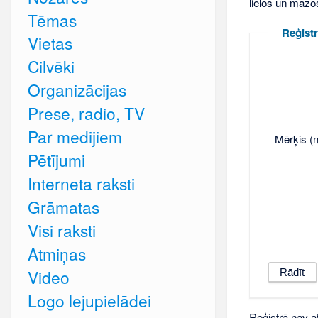
lielos un mazo
Tēmas
Reģistr
Vietas
Cilvēki
Organizācijas
Prese, radio, TV
Par medijiem
Mērķis (n
Pētījumi
Interneta raksti
Grāmatas
Visi raksti
Atmiņas
Video
Logo lejupielādei
Reģistrā nav at