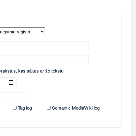
srakstus, kas sākas ar šo tekstu
Tag log
Semantic MediaWiki log