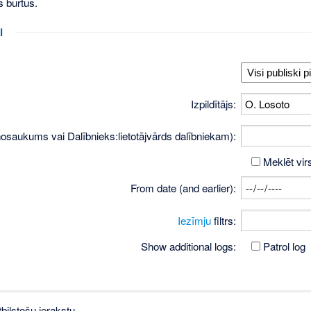
s burtus.
i
Izpildītājs:
osaukums vai Dalībnieks:lietotājvārds dalībniekam):
Meklēt vir
From date (and earlier):
Iezīmju
filtrs:
Show additional logs:
Patrol log
bilstošu ierakstu.