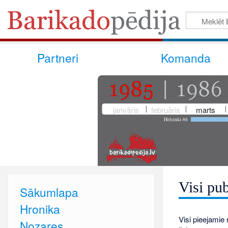
Partneri
Komanda
janvāris
februāris
marts
Helsinki-86
Visi pub
Sākumlapa
Hronika
Visi pieejamie r
Nozares