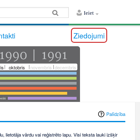
Ieiet
takti
Ziedojumi
is
oktobris
novembris
decembris
utāti
Palīdzība
, lietotāja vārdu vai reģistrēto lapu. Visi teksta lauki izšķir