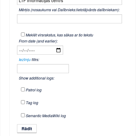
Mērķis (nosaukums vai Dalībnieks:lietotājvārds dalībniekam):
Meklēt virsrakstus, kas sākas ar šo tekstu
From date (and earlier):
Iezīmju
filtrs:
Show additional logs:
Patrol log
Tag log
Semantic MediaWiki log