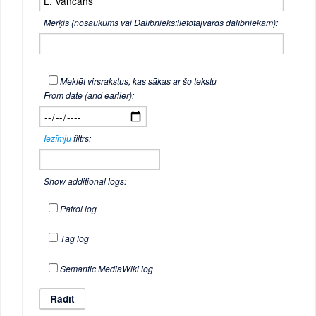
Mērķis (nosaukums vai Dalībnieks:lietotājvārds dalībniekam):
Meklēt virsrakstus, kas sākas ar šo tekstu
From date (and earlier):
Iezīmju
filtrs:
Show additional logs:
Patrol log
Tag log
Semantic MediaWiki log