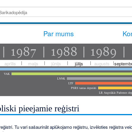
Par mums
Kon
aprīlis
maijs
jūnijs
jūlijs
augusts
septembr
VAK
LNNK
LTF
PSRS tautas deputāti
LR Augstākās Padomes dep
liski pieejamie reģistri
eģistri. Tu vari sašaurināt aplūkojamo reģistru, izvēloties reģistra veidu