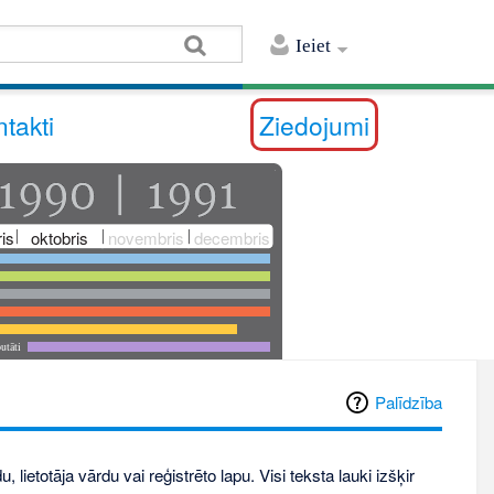
Ieiet
takti
Ziedojumi
is
oktobris
novembris
decembris
utāti
Palīdzība
, lietotāja vārdu vai reģistrēto lapu. Visi teksta lauki izšķir