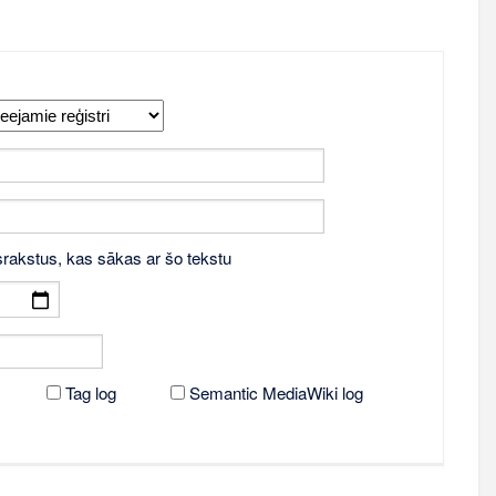
srakstus, kas sākas ar šo tekstu
Tag log
Semantic MediaWiki log