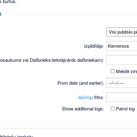
s burtus.
i
Izpildītājs:
osaukums vai Dalībnieks:lietotājvārds dalībniekam):
Meklēt vir
From date (and earlier):
Iezīmju
filtrs:
Show additional logs:
Patrol log
bilstošu ierakstu.