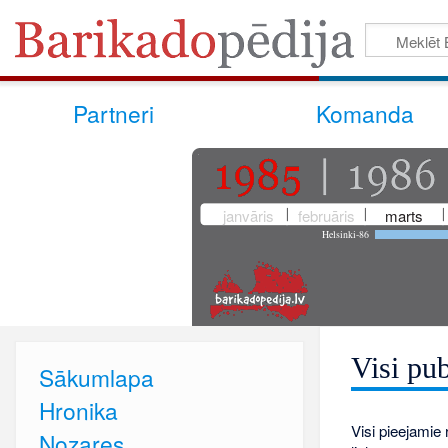
Partneri
Komanda
janvāris
februāris
marts
Helsinki-86
Visi pub
Sākumlapa
Hronika
Visi pieejamie r
Nozares