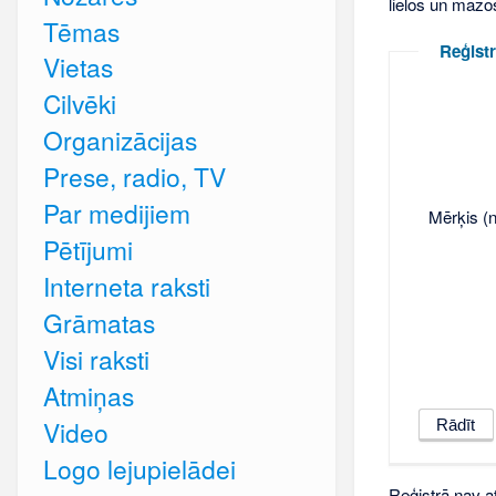
lielos un mazo
Tēmas
Reģistr
Vietas
Cilvēki
Organizācijas
Prese, radio, TV
Par medijiem
Mērķis (n
Pētījumi
Interneta raksti
Grāmatas
Visi raksti
Atmiņas
Video
Logo lejupielādei
Reģistrā nav at