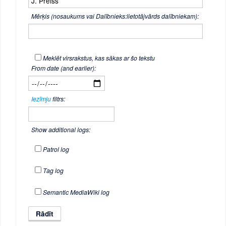
Mērķis (nosaukums vai Dalībnieks:lietotājvārds dalībniekam):
Meklēt virsrakstus, kas sākas ar šo tekstu
From date (and earlier):
Iezīmju
filtrs:
Show additional logs:
Patrol log
Tag log
Semantic MediaWiki log