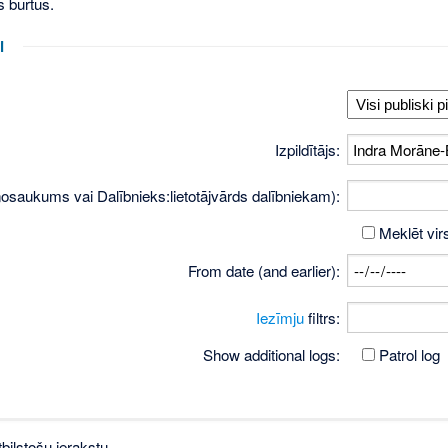
s burtus.
i
Izpildītājs:
osaukums vai Dalībnieks:lietotājvārds dalībniekam):
Meklēt vir
From date (and earlier):
Iezīmju
filtrs:
Show additional logs:
Patrol log
bilstošu ierakstu.