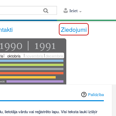
Ieiet
takti
Ziedojumi
is
oktobris
novembris
decembris
utāti
Palīdzība
, lietotāja vārdu vai reģistrēto lapu. Visi teksta lauki izšķir