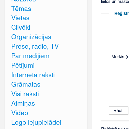
lielos un mazo
Tēmas
Reģistr
Vietas
Cilvēki
Organizācijas
Prese, radio, TV
Par medijiem
Mērķis (n
Pētījumi
Interneta raksti
Grāmatas
Visi raksti
Atmiņas
Video
Logo lejupielādei
Reģistrā nav at