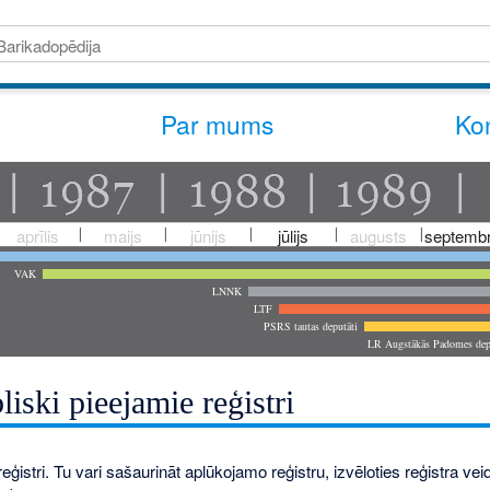
Par mums
Kon
aprīlis
maijs
jūnijs
jūlijs
augusts
septembr
VAK
LNNK
LTF
PSRS tautas deputāti
LR Augstākās Padomes dep
liski pieejamie reģistri
eģistri. Tu vari sašaurināt aplūkojamo reģistru, izvēloties reģistra veidu