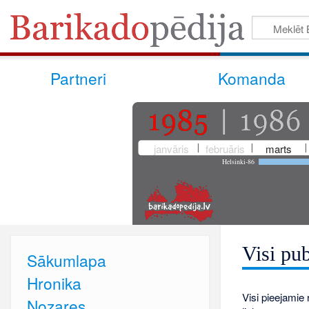
Partneri
Komanda
janvāris
februāris
marts
Helsinki-86
Visi pub
Sākumlapa
Hronika
Visi pieejamie r
Nozares