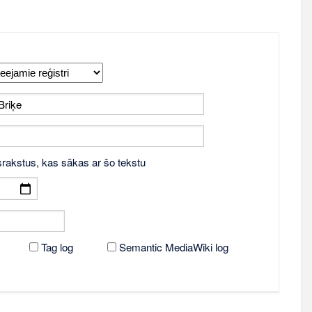
srakstus, kas sākas ar šo tekstu
Tag log
Semantic MediaWiki log