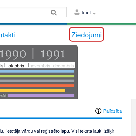
Ieiet
takti
Ziedojumi
is
oktobris
novembris
decembris
utāti
Palīdzība
, lietotāja vārdu vai reģistrēto lapu. Visi teksta lauki izšķir