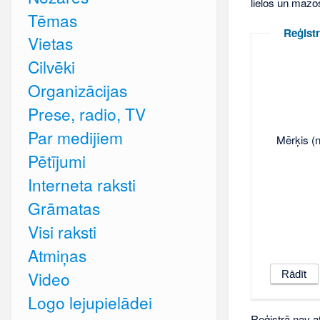
lielos un mazo
Tēmas
Reģistr
Vietas
Cilvēki
Organizācijas
Prese, radio, TV
Par medijiem
Mērķis (n
Pētījumi
Interneta raksti
Grāmatas
Visi raksti
Atmiņas
Video
Logo lejupielādei
Reģistrā nav at