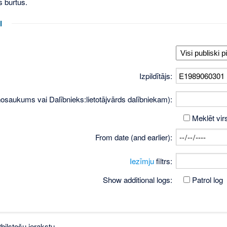
s burtus.
i
Izpildītājs:
osaukums vai Dalībnieks:lietotājvārds dalībniekam):
Meklēt vir
From date (and earlier):
Iezīmju
filtrs:
Show additional logs:
Patrol log
bilstošu ierakstu.