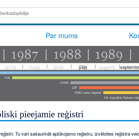
Par mums
Kon
aprīlis
maijs
jūnijs
jūlijs
augusts
septembr
VAK
LNNK
LTF
PSRS tautas deputāti
LR Augstākās Padomes dep
liski pieejamie reģistri
eģistri. Tu vari sašaurināt aplūkojamo reģistru, izvēloties reģistra veidu