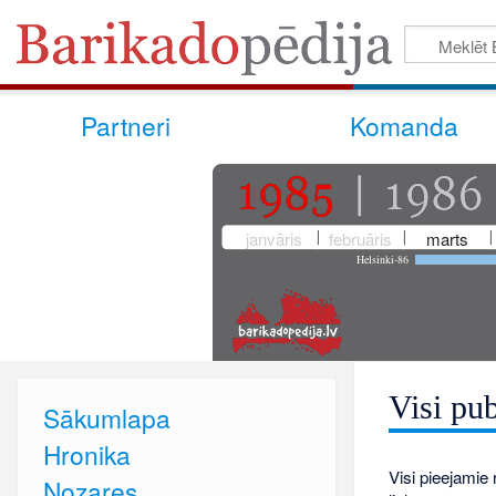
Partneri
Komanda
janvāris
februāris
marts
Helsinki-86
Visi pub
Sākumlapa
Hronika
Visi pieejamie r
Nozares