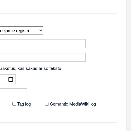
srakstus, kas sākas ar šo tekstu
Tag log
Semantic MediaWiki log