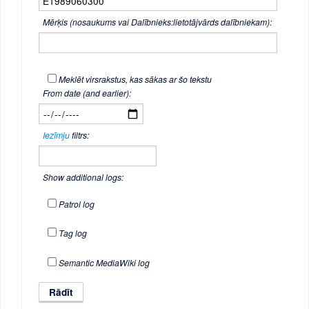
Mērķis (nosaukums vai Dalībnieks:lietotājvārds dalībniekam):
Meklēt virsrakstus, kas sākas ar šo tekstu
From date (and earlier):
Iezīmju
filtrs:
Show additional logs:
Patrol log
Tag log
Semantic MediaWiki log