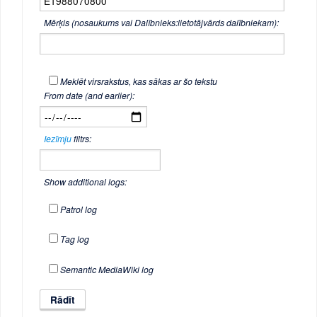
Mērķis (nosaukums vai Dalībnieks:lietotājvārds dalībniekam):
Meklēt virsrakstus, kas sākas ar šo tekstu
From date (and earlier):
Iezīmju
filtrs:
Show additional logs:
Patrol log
Tag log
Semantic MediaWiki log