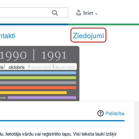
Ieiet
takti
Ziedojumi
is
oktobris
novembris
decembris
utāti
Palīdzība
, lietotāja vārdu vai reģistrēto lapu. Visi teksta lauki izšķir