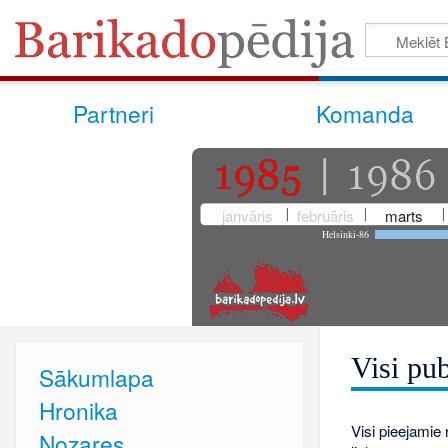
Partneri
Komanda
janvāris
februāris
marts
Helsinki-86
Visi pub
Sākumlapa
Hronika
Visi pieejamie r
Nozares