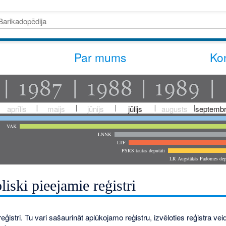
Par mums
Kon
aprīlis
maijs
jūnijs
jūlijs
augusts
septembr
VAK
LNNK
LTF
PSRS tautas deputāti
LR Augstākās Padomes dep
liski pieejamie reģistri
eģistri. Tu vari sašaurināt aplūkojamo reģistru, izvēloties reģistra veidu