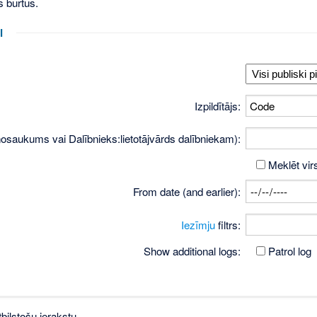
s burtus.
i
Izpildītājs:
osaukums vai Dalībnieks:lietotājvārds dalībniekam):
Meklēt vir
From date (and earlier):
Iezīmju
filtrs:
Show additional logs:
Patrol log
bilstošu ierakstu.