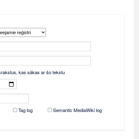
srakstus, kas sākas ar šo tekstu
Tag log
Semantic MediaWiki log