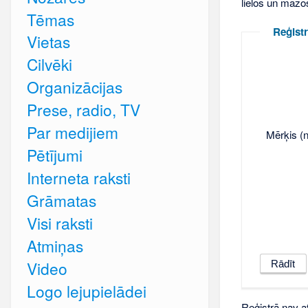
lielos un mazo
Tēmas
Reģistr
Vietas
Cilvēki
Organizācijas
Prese, radio, TV
Par medijiem
Mērķis (n
Pētījumi
Interneta raksti
Grāmatas
Visi raksti
Atmiņas
Video
Logo lejupielādei
Reģistrā nav at