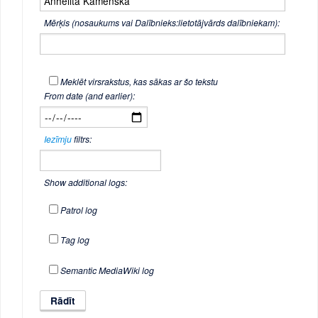
Mērķis (nosaukums vai Dalībnieks:lietotājvārds dalībniekam):
Meklēt virsrakstus, kas sākas ar šo tekstu
From date (and earlier):
Iezīmju
filtrs:
Show additional logs:
Patrol log
Tag log
Semantic MediaWiki log