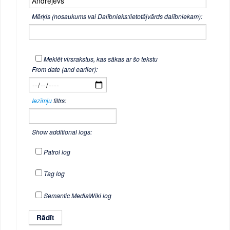
Mērķis (nosaukums vai Dalībnieks:lietotājvārds dalībniekam):
Meklēt virsrakstus, kas sākas ar šo tekstu
From date (and earlier):
Iezīmju
filtrs:
Show additional logs:
Patrol log
Tag log
Semantic MediaWiki log