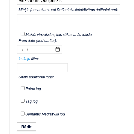
Mērķis (nosaukums vai Dalībnieks:lietotājvārds dalībniekam):
Meklēt virsrakstus, kas sākas ar šo tekstu
From date (and earlier):
Iezīmju
filtrs:
Show additional logs:
Patrol log
Tag log
Semantic MediaWiki log