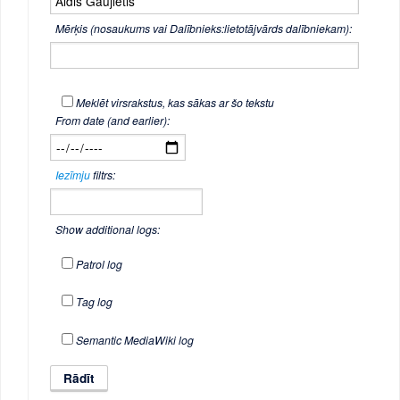
Mērķis (nosaukums vai Dalībnieks:lietotājvārds dalībniekam):
Meklēt virsrakstus, kas sākas ar šo tekstu
From date (and earlier):
Iezīmju
filtrs:
Show additional logs:
Patrol log
Tag log
Semantic MediaWiki log