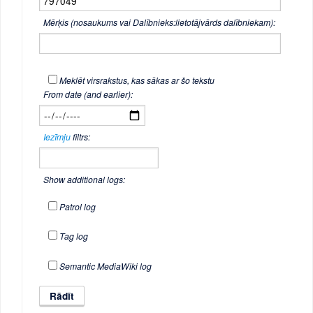
Mērķis (nosaukums vai Dalībnieks:lietotājvārds dalībniekam):
Meklēt virsrakstus, kas sākas ar šo tekstu
From date (and earlier):
Iezīmju
filtrs:
Show additional logs:
Patrol log
Tag log
Semantic MediaWiki log