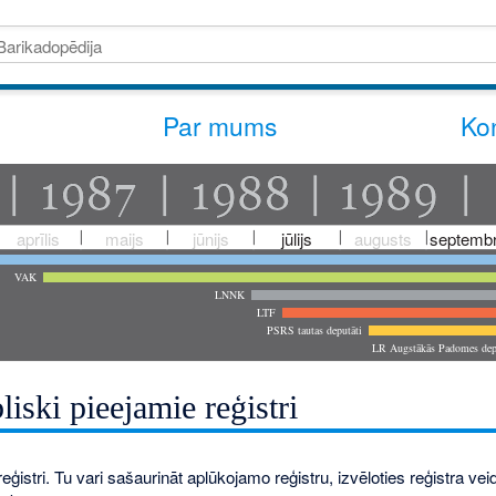
Par mums
Kon
aprīlis
maijs
jūnijs
jūlijs
augusts
septembr
VAK
LNNK
LTF
PSRS tautas deputāti
LR Augstākās Padomes dep
liski pieejamie reģistri
eģistri. Tu vari sašaurināt aplūkojamo reģistru, izvēloties reģistra veidu