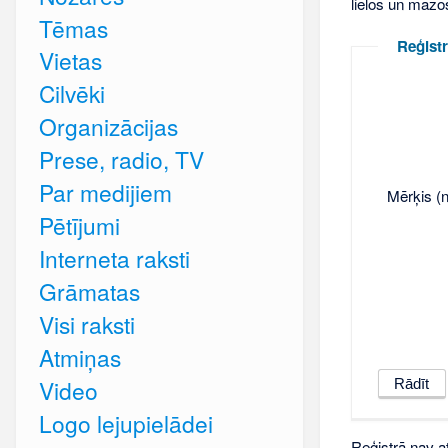
lielos un mazo
Tēmas
Reģistr
Vietas
Cilvēki
Organizācijas
Prese, radio, TV
Par medijiem
Mērķis (n
Pētījumi
Interneta raksti
Grāmatas
Visi raksti
Atmiņas
Video
Logo lejupielādei
Reģistrā nav at