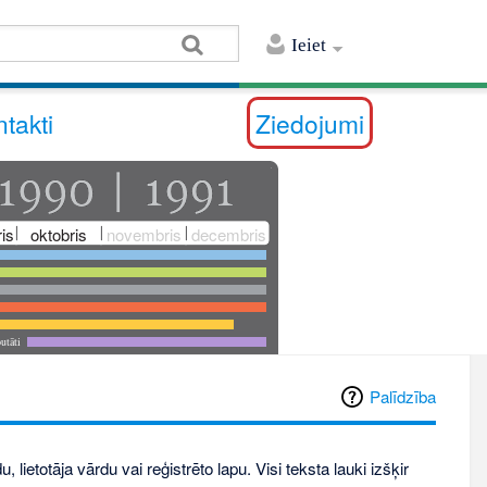
Ieiet
takti
Ziedojumi
is
oktobris
novembris
decembris
utāti
Palīdzība
, lietotāja vārdu vai reģistrēto lapu. Visi teksta lauki izšķir