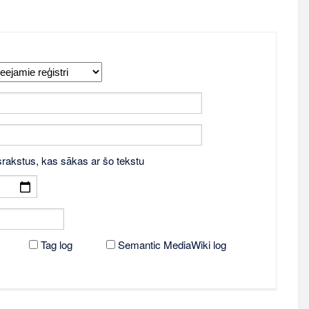
srakstus, kas sākas ar šo tekstu
Tag log
Semantic MediaWiki log