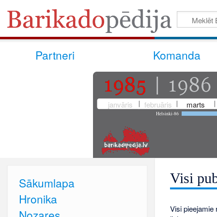
Partneri
Komanda
janvāris
februāris
marts
Helsinki-86
Visi pub
Sākumlapa
Hronika
Visi pieejamie r
Nozares