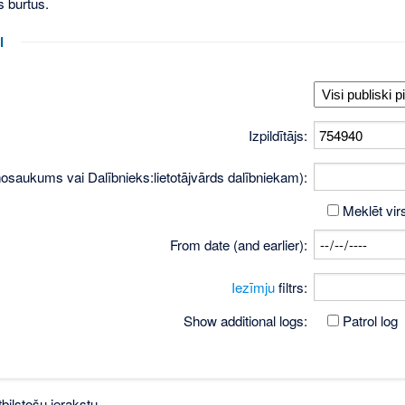
s burtus.
i
Izpildītājs:
osaukums vai Dalībnieks:lietotājvārds dalībniekam):
Meklēt vir
From date (and earlier):
Iezīmju
filtrs:
Show additional logs:
Patrol log
bilstošu ierakstu.