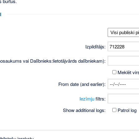
s burtus.
i
Izpildītājs:
osaukums vai Dalībnieks:lietotājvārds dalībniekam):
Meklēt vir
From date (and earlier):
Iezīmju
filtrs:
Show additional logs:
Patrol log
bilstošu ierakstu.