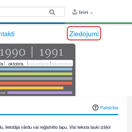
Ieiet
takti
Ziedojumi
is
oktobris
novembris
decembris
utāti
Palīdzība
, lietotāja vārdu vai reģistrēto lapu. Visi teksta lauki izšķir