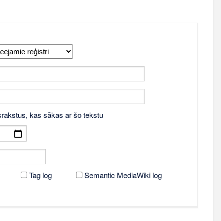
srakstus, kas sākas ar šo tekstu
Tag log
Semantic MediaWiki log