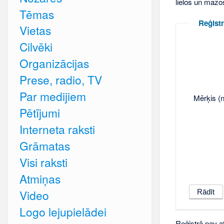
lielos un mazo
Tēmas
Reģistr
Vietas
Cilvēki
Organizācijas
Prese, radio, TV
Par medijiem
Mērķis (n
Pētījumi
Interneta raksti
Grāmatas
Visi raksti
Atmiņas
Video
Logo lejupielādei
Reģistrā nav at