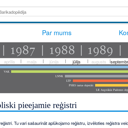
Par mums
Kon
aprīlis
maijs
jūnijs
jūlijs
augusts
septembr
VAK
LNNK
LTF
PSRS tautas deputāti
LR Augstākās Padomes dep
liski pieejamie reģistri
eģistri. Tu vari sašaurināt aplūkojamo reģistru, izvēloties reģistra veidu