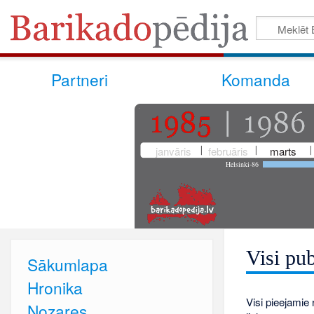
Partneri
Komanda
janvāris
februāris
marts
Helsinki-86
Visi pub
Sākumlapa
Hronika
Visi pieejamie r
Nozares